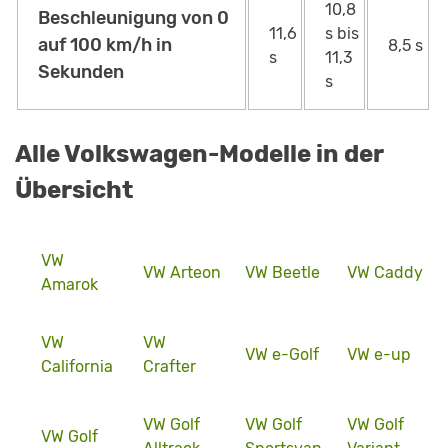
10,8
Beschleunigung von 0
11,6
s bis
auf 100 km/h in
8,5 s
s
11,3
Sekunden
s
Alle Volkswagen-Modelle in der
Übersicht
VW
VW Arteon
VW Beetle
VW Caddy
Amarok
VW
VW
VW e-Golf
VW e-up
California
Crafter
VW Golf
VW Golf
VW Golf
VW Golf