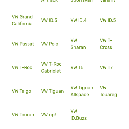
Alltrack
Sportsvan
Variant
VW Grand
VW ID.3
VW ID.4
VW ID.5
California
VW
VW T-
VW Passat
VW Polo
Sharan
Cross
VW T-Roc
VW T-Roc
VW T6
VW T7
Cabriolet
VW Tiguan
VW
VW Taigo
VW Tiguan
Allspace
Touareg
VW
VW Touran
VW up!
ID.Buzz