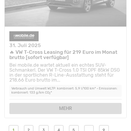
31. Juli 2025
🔥 VW T-Cross Leasing für 219 Euro im Monat
brutto [sofort verfügbar]
Bei mobile.de wartet aktuell ein echtes SUV-
Schmankerl. Der VW T-Cross 1.0 TSI OPF 85kW DSG
in der sportlichen R-Line-Ausstattung steht für
218,66 Euro brutto im...
Verbrauch und Umwelt WLTP: kombiniert: 5,9 l/100 km* • Emissionen:
kombiniert: 133 g/km CO
*
2
MEHR
1
2
3
4
5
…
9