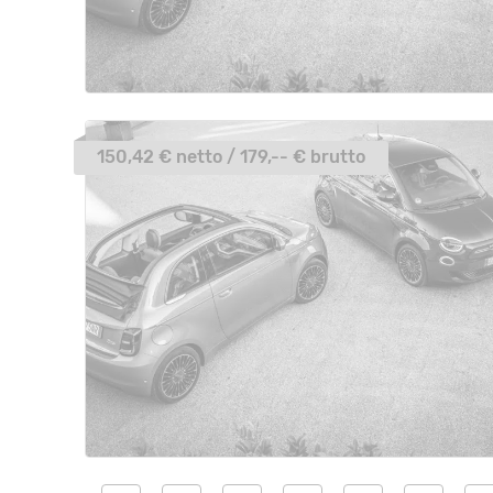
150,42 € netto / 179,-- € brutto