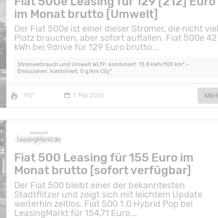
Fiat 500e Leasing für 129 [212] Euro
im Monat brutto [Umwelt]
Der Fiat 500e ist einer dieser Stromer, die nicht vie
Platz brauchen, aber sofort auffallen. Fiat 500e 42
kWh bei 9drive für 129 Euro brutto...
Stromverbrauch und Umwelt WLTP: kombiniert: 13,8 kWh/100 km* •
Emissionen: kombiniert: 0 g/km CO
*
2
195°
1. Mai 2026
MEH
Fiat 500 Leasing für 155 Euro im
Monat brutto [sofort verfügbar]
Der Fiat 500 bleibt einer der bekanntesten
Stadtflitzer und zeigt sich mit leichtem Update
weiterhin zeitlos. Fiat 500 1.0 Hybrid Pop bei
LeasingMarkt für 154,71 Euro...