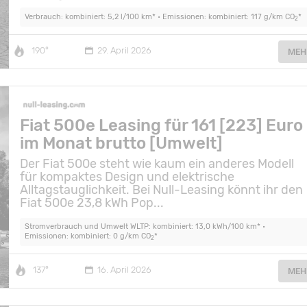
Verbrauch: kombiniert: 5,2 l/100 km* • Emissionen: kombiniert: 117 g/km CO
*
2
190°
29. April 2026
MEH
Fiat 500e Leasing für 161 [223] Euro
im Monat brutto [Umwelt]
Der Fiat 500e steht wie kaum ein anderes Modell
für kompaktes Design und elektrische
Alltagstauglichkeit. Bei Null-Leasing könnt ihr den
Fiat 500e 23,8 kWh Pop...
Stromverbrauch und Umwelt WLTP: kombiniert: 13,0 kWh/100 km* •
Emissionen: kombiniert: 0 g/km CO
*
2
137°
16. April 2026
MEH