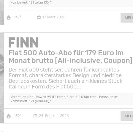
kombiniert: 121 g/km CO
*
2
147°
17. März 2026
MEH
Fiat 500 Auto-Abo für 179 Euro im
Monat brutto [All-inclusive, Coupon]
Der Fiat 500 steht seit Jahren für kompaktes
Format, charakterstarkes Design und niedrige
Betriebskosten. Sichert euch ein kleines Stück
Italine, in Form des Fiat 500...
Verbrauch und Umwelt WLTP: kombiniert: 5,2 l/100 km* • Emissionen:
kombiniert: 121 g/km CO
*
2
139°
24. Februar 2026
MEH