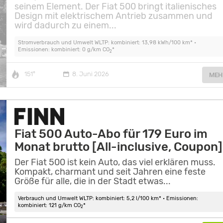
seinem Element. Der Fiat 500 bringt italienisches
Design mit elektrischem Antrieb zusammen und
wird dadurch zu einem...
Stromverbrauch und Umwelt WLTP: kombiniert: 13,98 kWh/100 km* •
Emissionen: kombiniert: 0 g/km CO
*
2
151°
8. Juni 2026
MEH
Fiat 500 Auto-Abo für 179 Euro im
Monat brutto [All-inclusive, Coupon]
Der Fiat 500 ist kein Auto, das viel erklären muss.
Kompakt, charmant und seit Jahren eine feste
Größe für alle, die in der Stadt etwas...
Verbrauch und Umwelt WLTP: kombiniert: 5,2 l/100 km* • Emissionen:
kombiniert: 121 g/km CO
*
2