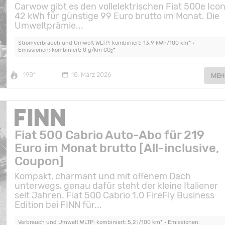
Carwow gibt es den vollelektrischen Fiat 500e Ico
42 kWh für günstige 99 Euro brutto im Monat. Die
Umweltprämie...
Stromverbrauch und Umwelt WLTP: kombiniert: 13,9 kWh/100 km* •
Emissionen: kombiniert: 0 g/km CO
*
2
198°
18. März 2026
MEH
Fiat 500 Cabrio Auto-Abo für 219
Euro im Monat brutto [All-inclusive,
Coupon]
Kompakt, charmant und mit offenem Dach
unterwegs, genau dafür steht der kleine Italiener
seit Jahren. Fiat 500 Cabrio 1.0 FireFly Business
Edition bei FINN für...
Verbrauch und Umwelt WLTP: kombiniert: 5,2 l/100 km* • Emissionen: