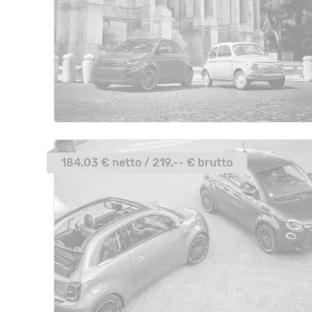
184,03 € netto / 219,-- € brutto