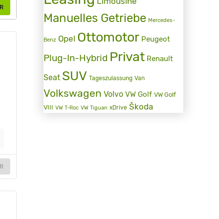
Limousine
R
Manuelles Getriebe
Mercedes-
Ottomotor
Opel
Peugeot
Benz
Privat
Plug-In-Hybrid
Renault
SUV
Seat
Tageszulassung
Van
Volkswagen
Volvo
VW Golf
VW Golf
Škoda
VIII
xDrive
VW T-Roc
VW Tiguan
R