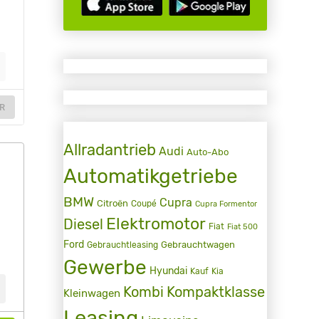
R
Allradantrieb
Audi
Auto-Abo
Automatikgetriebe
BMW
Cupra
Citroën
Coupé
Cupra Formentor
Elektromotor
Diesel
Fiat
Fiat 500
Ford
Gebrauchtwagen
Gebrauchtleasing
Gewerbe
Hyundai
Kauf
Kia
Kombi
Kompaktklasse
Kleinwagen
Leasing