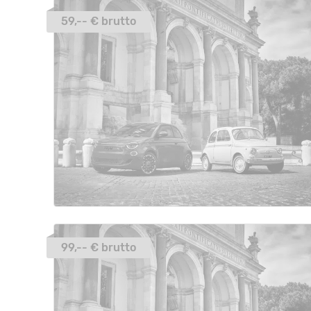
59,-- € brutto
99,-- € brutto