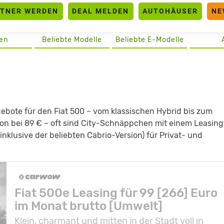
RTNER WERDEN
DEAL MELDEN
AUTOHÄUSER
NE
en
Beliebte Modelle
Beliebte E-Modelle
gebote für den Fiat 500 – vom klassischen Hybrid bis zum
chon bei 89 € – oft sind City-Schnäppchen mit einem Leasing
 (inklusive der beliebten Cabrio-Version) für Privat- und
Fiat 500e Leasing für 99 [266] Euro
im Monat brutto [Umwelt]
Klein, charmant und mitten in der Stadt voll in