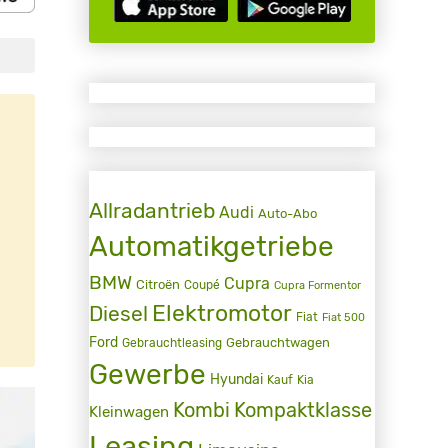
Allradantrieb
Audi
Auto-Abo
Automatikgetriebe
BMW
Cupra
Citroën
Coupé
Cupra Formentor
Elektromotor
Diesel
Fiat
Fiat 500
Ford
Gebrauchtwagen
Gebrauchtleasing
Gewerbe
Hyundai
Kauf
Kia
Kombi
Kompaktklasse
Kleinwagen
Leasing