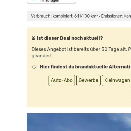
„RENAULT
CAPTUR
E-
Verbrauch: kombiniert: 6,1 l/100 km* • Emissionen: ko
TECH
HYBRID
145
IM
TEST:
HAT
⏳ Ist dieser Deal noch aktuell?
RENAULT
GELERNT?
–
Dieses Angebot ist bereits über 30 Tage alt.
BLOCH
TESTET“
geändert.
VON
YOUTUBE
ANZEIGEN
👉
Hier findest du brandaktuelle Alternat
Auto-Abo
Gewerbe
Kleinwagen