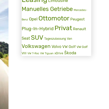
Limousine
Manuelles Getriebe
Mercedes-
Ottomotor
Opel
Peugeot
Benz
Privat
Plug-In-Hybrid
Renault
SUV
Seat
Tageszulassung
Van
Volkswagen
Volvo
VW Golf
VW Golf
Škoda
VIII
xDrive
VW T-Roc
VW Tiguan