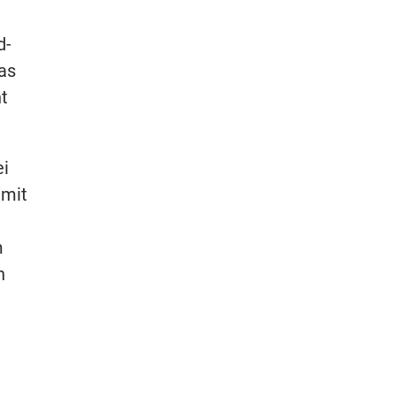
d-
as
t
ei
 mit
m
n