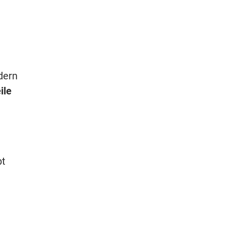
dern
ile
bt