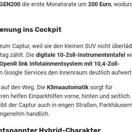
GEN200
die erste Monatsrate um
200 Euro
, wodur
ienung ins Cockpit
zum Captur, weil sie den kleinen SUV nicht überläd
ltag zählt. Die
digitale 10-Zoll-Instrumententafel
wi
OpenR link Infotainmentsystem mit 10,4-Zoll-
ten Google Services den Innenraum deutlich aufwert
t auf den Weg. Die
Klimaautomatik
sorgt für
 helfen Einparkhilfen vorne, hinten und seitlich.
ibt der Captur auch in engen Straßen, Parkhäuser
angenehm handlich.
entspannter Hybrid-Charakter