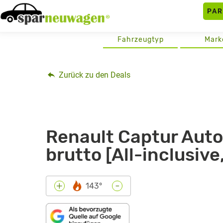
Skip
PA
to
content
Fahrzeugtyp
Mark
Zurück zu den Deals
Renault Captur Auto
brutto [All-inclusiv
-
+
143°