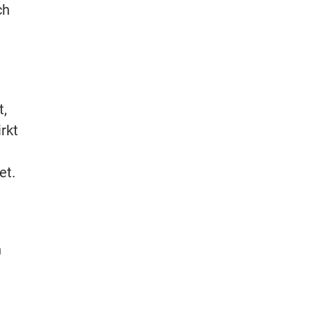
ch
t,
rkt
et.
n