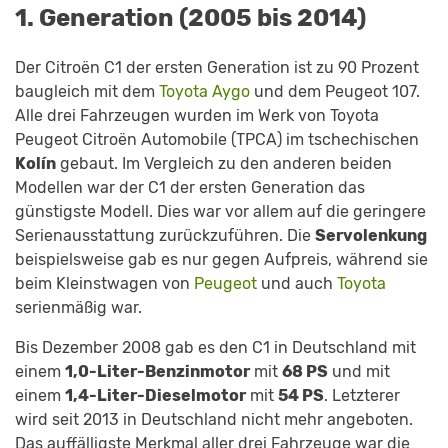
1. Generation (2005 bis 2014)
Der Citroën C1 der ersten Generation ist zu 90 Prozent
baugleich mit dem
Toyota Aygo
und dem Peugeot 107.
Alle drei Fahrzeugen wurden im Werk von Toyota
Peugeot Citroën Automobile (TPCA) im tschechischen
Kolín
gebaut. Im Vergleich zu den anderen beiden
Modellen war der C1 der ersten Generation das
günstigste Modell. Dies war vor allem auf die geringere
Serienausstattung zurückzuführen. Die
Servolenkung
beispielsweise gab es nur gegen Aufpreis, während sie
beim Kleinstwagen von
Peugeot
und auch
Toyota
serienmäßig war.
Bis Dezember 2008 gab es den C1 in Deutschland mit
einem
1,0-Liter-Benzinmotor
mit
68 PS
und mit
einem
1,4-Liter-Dieselmotor
mit
54 PS
. Letzterer
wird seit 2013 in Deutschland nicht mehr angeboten.
Das auffälligste Merkmal aller drei Fahrzeuge war die