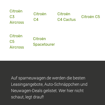
Citroën
Citroën
Citroën
C3
Citroën C5
C4
C4 Cactus
Aircross
Citroën
Citroën
C5
Spacetourer
Aircross
Auf sparneuwagen.de werden die besten
Leasingangebote, Auto-Schnäppchen und
Neuwagen-Deals gelistet. Wer hier nicht
schaut, legt drauf!