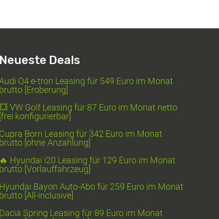
Neueste Deals
Audi Q4 e-tron Leasing für 549 Euro im Monat
brutto [Eroberung]
💥 VW Golf Leasing für 87 Euro im Monat netto
[frei konfigurierbar]
Cupra Born Leasing für 342 Euro im Monat
brutto [ohne Anzahlung]
🔥 Hyundai i20 Leasing für 129 Euro im Monat
brutto [Vorlauffahrzeug]
Hyundai Bayon Auto-Abo für 259 Euro im Monat
brutto [All-inclusive]
Dacia Spring Leasing für 89 Euro im Monat