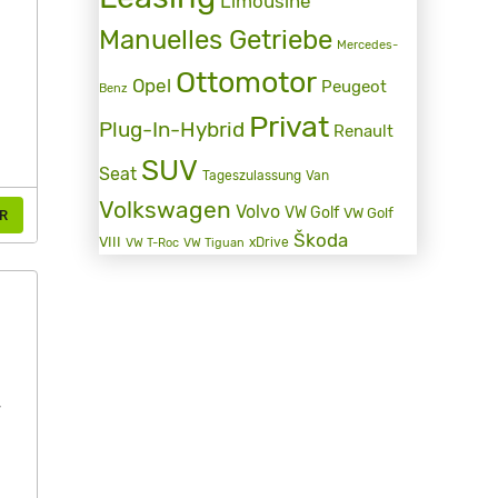
Limousine
Manuelles Getriebe
Mercedes-
Ottomotor
Opel
Peugeot
Benz
Privat
Plug-In-Hybrid
Renault
SUV
Seat
Tageszulassung
Van
Volkswagen
Volvo
VW Golf
VW Golf
R
Škoda
VIII
xDrive
VW T-Roc
VW Tiguan
r