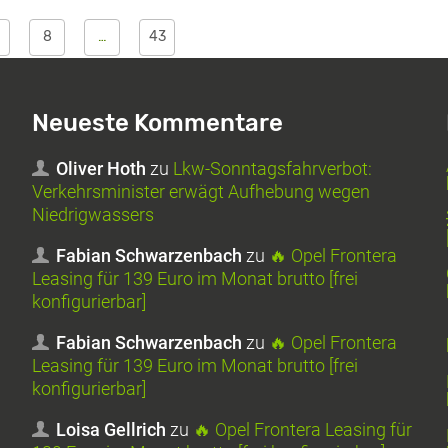
8
…
43
Neueste Kommentare
Oliver Hoth
zu
Lkw-Sonntagsfahrverbot:
Verkehrsminister erwägt Aufhebung wegen
Niedrigwassers
Fabian Schwarzenbach
zu
🔥 Opel Frontera
Leasing für 139 Euro im Monat brutto [frei
konfigurierbar]
Fabian Schwarzenbach
zu
🔥 Opel Frontera
Leasing für 139 Euro im Monat brutto [frei
konfigurierbar]
Loisa Gellrich
zu
🔥 Opel Frontera Leasing für