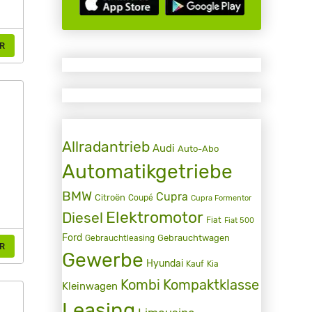
R
Allradantrieb
Audi
Auto-Abo
Automatikgetriebe
BMW
Cupra
Citroën
Coupé
Cupra Formentor
Elektromotor
Diesel
Fiat
Fiat 500
Ford
Gebrauchtwagen
Gebrauchtleasing
R
Gewerbe
Hyundai
Kauf
Kia
Kombi
Kompaktklasse
Kleinwagen
Leasing