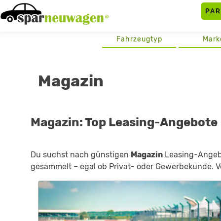
Skip
PA
to
content
Fahrzeugtyp
Mark
Magazin
Magazin: Top Leasing-Angebote
Du suchst nach günstigen
Magazin
Leasing-Angebot
gesammelt – egal ob Privat- oder Gewerbekunde. Ve