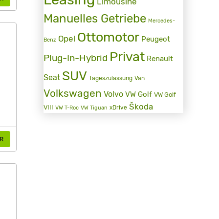
Limousine
Manuelles Getriebe
Mercedes-
Ottomotor
Opel
Peugeot
Benz
Privat
Plug-In-Hybrid
Renault
SUV
Seat
Tageszulassung
Van
Volkswagen
Volvo
VW Golf
VW Golf
Škoda
VIII
xDrive
VW T-Roc
VW Tiguan
R