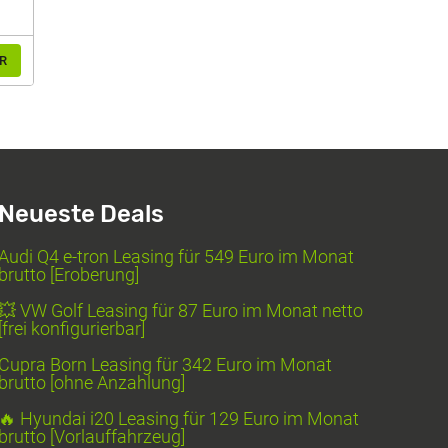
R
Neueste Deals
Audi Q4 e-tron Leasing für 549 Euro im Monat
brutto [Eroberung]
💥 VW Golf Leasing für 87 Euro im Monat netto
[frei konfigurierbar]
Cupra Born Leasing für 342 Euro im Monat
brutto [ohne Anzahlung]
🔥 Hyundai i20 Leasing für 129 Euro im Monat
brutto [Vorlauffahrzeug]