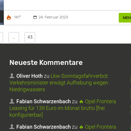
141°
24. Februar 2023
MEH
…
43
Neueste Kommentare
Oliver Hoth
zu
Lkw-Sonntagsfahrverbot:
Verkehrsminister erwägt Aufhebung wegen
Niedrigwassers
Fabian Schwarzenbach
zu
🔥 Opel Frontera
Leasing für 139 Euro im Monat brutto [frei
konfigurierbar]
Fabian Schwarzenbach
zu
🔥 Opel Frontera