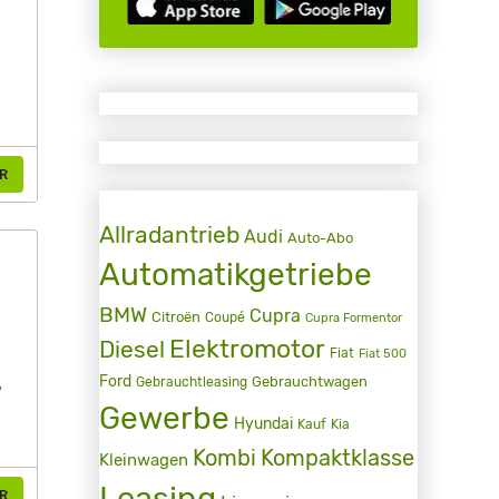
R
Allradantrieb
Audi
Auto-Abo
Automatikgetriebe
BMW
Cupra
Citroën
Coupé
Cupra Formentor
n
Elektromotor
Diesel
Fiat
Fiat 500
,
Ford
Gebrauchtwagen
Gebrauchtleasing
Gewerbe
Hyundai
Kauf
Kia
Kombi
Kompaktklasse
Kleinwagen
Leasing
R