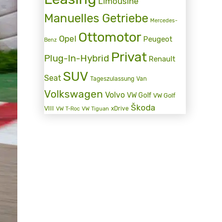
Limousine
Manuelles Getriebe
Mercedes-
Ottomotor
Opel
Peugeot
Benz
Privat
Plug-In-Hybrid
Renault
SUV
Seat
Tageszulassung
Van
Volkswagen
Volvo
VW Golf
VW Golf
Škoda
VIII
xDrive
VW T-Roc
VW Tiguan