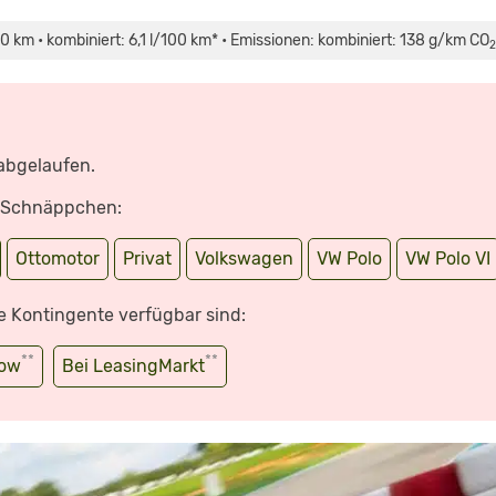
00 km • kombiniert: 6,1 l/100 km* • Emissionen: kombiniert: 138 g/km CO
2
 abgelaufen.
e Schnäppchen:
Ottomotor
Privat
Volkswagen
VW Polo
VW Polo VI
e Kontingente verfügbar sind:
**
**
wow
Bei LeasingMarkt