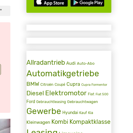
*
Allradantrieb
Audi
Auto-Abo
Automatikgetriebe
BMW
Cupra
Citroën
Coupé
Cupra Formentor
Elektromotor
Diesel
Fiat
Fiat 500
Ford
Gebrauchtwagen
Gebrauchtleasing
Gewerbe
Hyundai
Kauf
Kia
Kombi
Kompaktklasse
Kleinwagen
Leasing