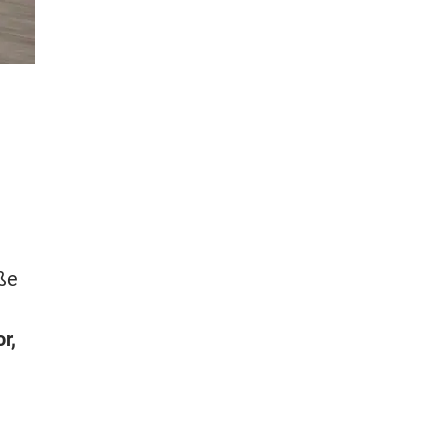
ße
r,