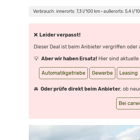
„VW
GOLF
GTI
Verbrauch: innerorts: 7,3 l/100 km • außerorts: 5,4 l/1
VS.
UP
GTI
VS.
POLO
GTI
❌ Leider verpasst!
(2018)
TEST/VERGLEICH/REVIEW“
VON
Dieser Deal ist beim Anbieter vergriffen oder
YOUTUBE
ANZEIGEN
💡
Aber wir haben Ersatz!
Hier sind aktuell
Automatikgetriebe
Gewerbe
Leasing
🚘
Oder prüfe direkt beim Anbieter
, ob neu
Bei car