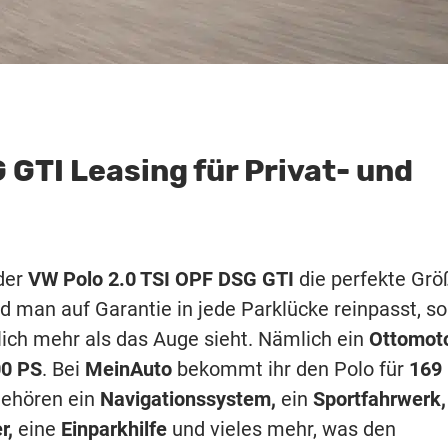
 GTI Leasing für Privat- und
 der
VW Polo 2.0 TSI OPF DSG GTI
die perfekte Grö
nd man auf Garantie in jede Parklücke reinpasst, so
ich mehr als das Auge sieht. Nämlich ein
Ottomoto
0 PS
. Bei
MeinAuto
bekommt ihr den Polo für
169
gehören ein
Navigationssystem,
ein
Sportfahrwerk,
r,
eine
Einparkhilfe
und vieles mehr, was den