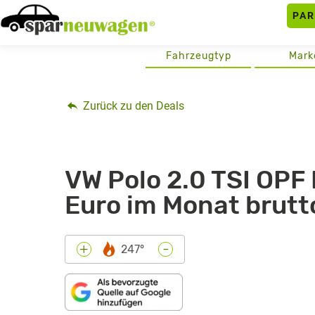
Skip
PA
to
content
Fahrzeugtyp
Mark
Zurück zu den Deals
VW Polo 2.0 TSI OPF 
Euro im Monat brut
-
+
247°