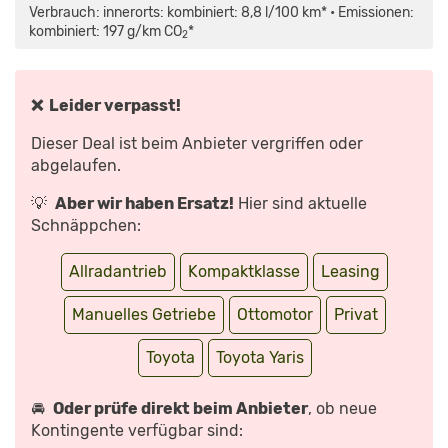
YARIS
Verbrauch: innerorts: kombiniert: 8,8 l/100 km* • Emissionen:
(2020):
BESSER
kombiniert: 197 g/km CO
*
2
ALS
DER
VW
GOLF
GTI
TCR?
❌ Leider verpasst!
–
VORFAHRT
(REVIEW)
Dieser Deal ist beim Anbieter vergriffen oder
|
AUTO
abgelaufen.
MOTOR
UND
SPORT“
💡
Aber wir haben Ersatz!
Hier sind aktuelle
VON
YOUTUBE
Schnäppchen:
ANZEIGEN
Allradantrieb
Kompaktklasse
Leasing
Manuelles Getriebe
Ottomotor
Privat
Toyota
Toyota Yaris
🚘
Oder prüfe direkt beim Anbieter
, ob neue
Kontingente verfügbar sind: