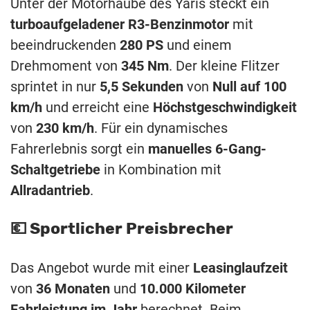
Unter der Motorhaube des Yaris steckt ein
turboaufgeladener R3-Benzinmotor
mit
beeindruckenden
280 PS
und einem
Drehmoment von
345 Nm
. Der kleine Flitzer
sprintet in nur
5,5 Sekunden
von
Null auf 100
km/h
und erreicht eine
Höchstgeschwindigkeit
von
230 km/h
. Für ein dynamisches
Fahrerlebnis sorgt ein
manuelles 6-Gang-
Schaltgetriebe
in Kombination mit
Allradantrieb
.
💶 Sportlicher Preisbrecher
Das Angebot wurde mit einer
Leasinglaufzeit
von
36 Monaten
und
10.000 Kilometer
Fahrleistung im Jahr
berechnet. Beim