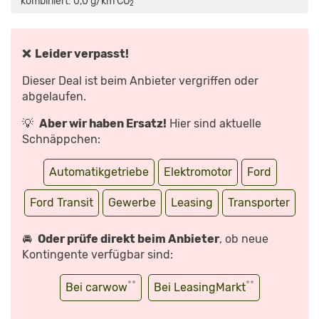
kombiniert: 0,0 g/km CO
*
2
FORD
E
TRANSIT
CUSTOM“
VON
YOUTUBE
❌ Leider verpasst!
ANZEIGEN
Dieser Deal ist beim Anbieter vergriffen oder
abgelaufen.
💡
Aber wir haben Ersatz!
Hier sind aktuelle
Schnäppchen:
Automatikgetriebe
Elektromotor
Ford
Ford Transit
Gewerbe
Leasing
Transporter
🚘
Oder prüfe direkt beim Anbieter
, ob neue
Kontingente verfügbar sind:
**
**
Bei carwow
Bei LeasingMarkt