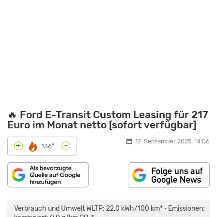
🔥 Ford E-Transit Custom Leasing für 217
Euro im Monat netto [sofort verfügbar]
12. September 2025, 14:06
-
+
136°
„DIE
ZUKUNFT
DER
Verbrauch und Umwelt WLTP: 22,0 kWh/100 km* • Emissionen:
LIEFERFAHRZEUGE?
–