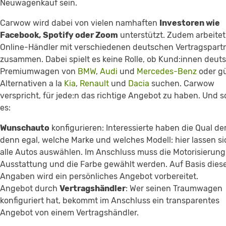
Neuwagenkauf sein.
Carwow wird dabei von vielen namhaften
Investoren wie
Facebook, Spotify oder Zoom
unterstützt. Zudem arbeitet
Online-Händler mit verschiedenen deutschen Vertragspart
zusammen. Dabei spielt es keine Rolle, ob Kund:innen deut
Premiumwagen von
BMW
,
Audi
und
Mercedes-Benz
oder g
Alternativen a la
Kia
,
Renault
und
Dacia
suchen. Carwow
verspricht, für jede:n das richtige Angebot zu haben. Und s
es:
Wunschauto
konfigurieren: Interessierte haben die Qual de
denn egal, welche Marke und welches Modell: hier lassen si
alle Autos auswählen. Im Anschluss muss die Motorisierung,
Ausstattung und die Farbe gewählt werden. Auf Basis dies
Angaben wird ein persönliches Angebot vorbereitet.
Angebot durch
Vertragshändler
: Wer seinen Traumwagen
konfiguriert hat, bekommt im Anschluss ein transparentes
Angebot von einem Vertragshändler.