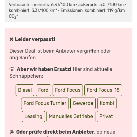
MAPS.GOOGLE.DE
FACELIFT
Verbrauch: innerorts: 6,3 l/100 km • außerorts: 5,0 l/100 km •
ANZEIGEN
(2021)
| ERSTER
kombiniert: 5,3 l/100 km* • Emissionen: kombiniert: 119 g/km
CHECK
CO
*
IM
2
FRISCHEN
FOCUS
| SITZPROBE
MIT
MALTE
❌ Leider verpasst!
BÜTTNER“
VON
YOUTUBE
Dieser Deal ist beim Anbieter vergriffen oder
ANZEIGEN
abgelaufen.
💡
Aber wir haben Ersatz!
Hier sind aktuelle
Schnäppchen:
Diesel
Ford
Ford Focus
Ford Focus '18
Ford Focus Turnier
Gewerbe
Kombi
Leasing
Manuelles Getriebe
Privat
🚘
Oder prüfe direkt beim Anbieter
, ob neue