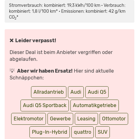
SPORTBACK
Stromverbrauch: kombiniert: 19,3 kWh/100 km • Verbrauch:
(2020):
NEUVORSTELLUNG
kombiniert: 1,8 l/100 km* • Emissionen: kombiniert: 42 g/km
–
CO
*
SUV
2
–
SPORT
–
INFO“
VON
❌ Leider verpasst!
YOUTUBE
ANZEIGEN
Dieser Deal ist beim Anbieter vergriffen oder
abgelaufen.
💡
Aber wir haben Ersatz!
Hier sind aktuelle
Schnäppchen:
Allradantrieb
Audi
Audi Q5
Audi Q5 Sportback
Automatikgetriebe
Elektromotor
Gewerbe
Leasing
Ottomotor
Plug-In-Hybrid
quattro
SUV