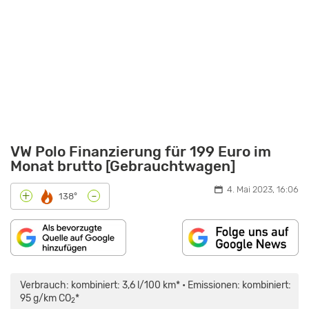
VW Polo Finanzierung für 199 Euro im
Monat brutto [Gebrauchtwagen]
4. Mai 2023, 16:06
-
+
138°
„IMMER
NOCH
DER
Verbrauch: kombiniert: 3,6 l/100 km* • Emissionen: kombiniert:
KLEINWAGEN-
KÖNIG?
95 g/km CO
*
2
7