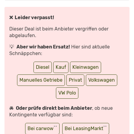
FAKTEN
ZUM
NEUEN
VW
POLO
❌ Leider verpasst!
|
AUTO
MOTOR
Dieser Deal ist beim Anbieter vergriffen oder
UND
SPORT“
abgelaufen.
VON
YOUTUBE
ANZEIGEN
💡
Aber wir haben Ersatz!
Hier sind aktuelle
Schnäppchen:
Diesel
Kauf
Kleinwagen
Manuelles Getriebe
Privat
Volkswagen
VW Polo
🚘
Oder prüfe direkt beim Anbieter
, ob neue
Kontingente verfügbar sind:
**
**
Bei carwow
Bei LeasingMarkt