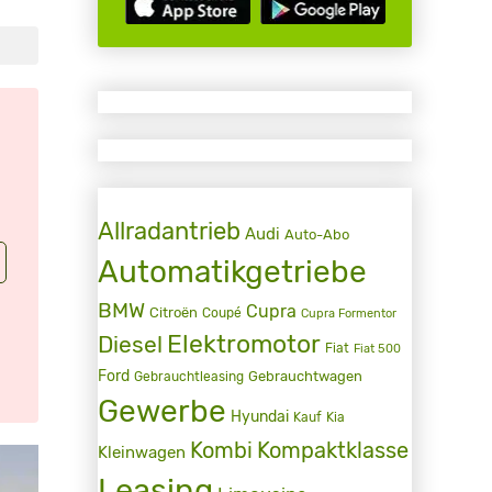
Allradantrieb
Audi
Auto-Abo
Automatikgetriebe
BMW
Cupra
Citroën
Coupé
Cupra Formentor
Elektromotor
Diesel
Fiat
Fiat 500
Ford
Gebrauchtwagen
Gebrauchtleasing
Gewerbe
Hyundai
Kauf
Kia
Kombi
Kompaktklasse
Kleinwagen
Leasing