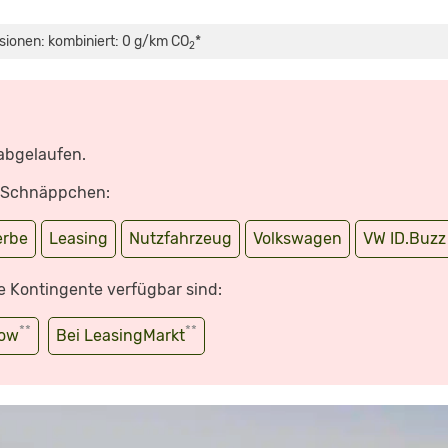
sionen: kombiniert: 0 g/km CO
*
2
 abgelaufen.
e Schnäppchen:
rbe
Leasing
Nutzfahrzeug
Volkswagen
VW ID.Buzz
e Kontingente verfügbar sind:
**
**
wow
Bei LeasingMarkt