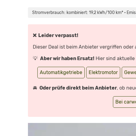
„VW
ID.
BUZZ
Stromverbrauch: kombiniert: 19,2 kWh/100 km* • Emis
CARGO
(2022)
WIE
GUT
IST
DER
❌ Leider verpasst!
NEUE
ELEKTRO
BULLI?!
Dieser Deal ist beim Anbieter vergriffen oder
🚐
REVIEW
|
💡
Aber wir haben Ersatz!
Hier sind aktuell
TEST
|
REICHWEITE
|
Automatikgetriebe
Elektromotor
Gewe
PREIS“
VON
YOUTUBE
ANZEIGEN
🚘
Oder prüfe direkt beim Anbieter
, ob neu
Bei car