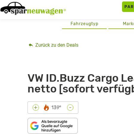
Skip
PA
to
content
Fahrzeugtyp
Mark
Zurück zu den Deals
VW ID.Buzz Cargo Le
netto [sofort verfüg
-
+
139°