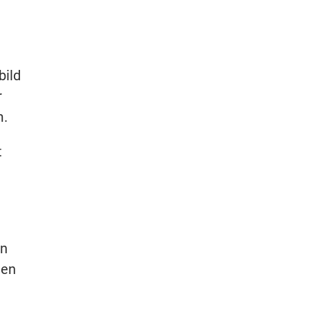
bild
r
m.
t
en
gen