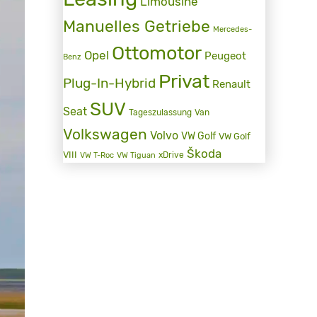
Limousine
Manuelles Getriebe
Mercedes-
Ottomotor
Opel
Peugeot
Benz
Privat
Plug-In-Hybrid
Renault
SUV
Seat
Tageszulassung
Van
Volkswagen
Volvo
VW Golf
VW Golf
Škoda
VIII
xDrive
VW T-Roc
VW Tiguan