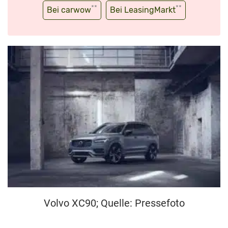
**
**
Bei carwow
Bei LeasingMarkt
Volvo XC90; Quelle: Pressefoto