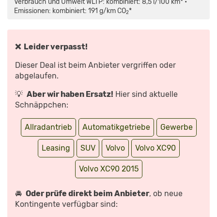
Verbrauch und Umwelt WLTP: kombiniert: 8,5 l/100 km* •
T8
(455PS,
Emissionen: kombiniert: 191 g/km CO
*
2
709NM)
|
1,2
LITER
AUF
100KM?!
❌ Leider verpasst!
|
VERBRAUCHTEST“
VON
Dieser Deal ist beim Anbieter vergriffen oder
YOUTUBE
ANZEIGEN
abgelaufen.
💡
Aber wir haben Ersatz!
Hier sind aktuelle
Schnäppchen:
Allradantrieb
Automatikgetriebe
Gewerbe
Leasing
SUV
Volvo
Volvo XC90
Volvo XC90 2015
🚘
Oder prüfe direkt beim Anbieter
, ob neue
Kontingente verfügbar sind: