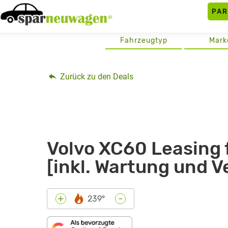
Skip
PA
to
content
Fahrzeugtyp
Mark
Zurück zu den Deals
Volvo XC60 Leasing 
[inkl. Wartung und V
-
+
239°