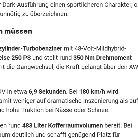
 Dark-Ausführung einen sportlicheren Charakter, 
unnötig zu überzeichnen.
en müssen
rzylinder-Turbobenziner
mit 48-Volt-Mildhybrid-
ise 250 PS
und stellt rund
350 Nm Drehmoment
t die Gangwechsel, die Kraft gelangt über den A
UV in etwa
6,9 Sekunden
. Bei
180 km/h
wird
damit weniger auf dramatische Inszenierung als au
d hohe Traktion bei Nässe oder Schnee.
hen rund
483 Liter Kofferraumvolumen
bereit. Bei
um deutlich und schafft genügend Platz für