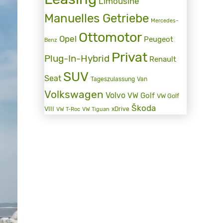
Limousine
Manuelles Getriebe
Mercedes-
Ottomotor
Opel
Peugeot
Benz
Privat
Plug-In-Hybrid
Renault
SUV
Seat
Tageszulassung
Van
Volkswagen
Volvo
VW Golf
VW Golf
Škoda
VIII
xDrive
VW T-Roc
VW Tiguan