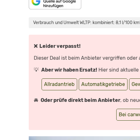
„2022
VOLVO
XC60
Verbrauch und Umwelt WLTP: kombiniert: 8,1 l/100 km*
T8
RECHARGE
(455PS):
DER
BESTE
IN?!
❌ Leider verpasst!
–
REVIEW,
FAHRBERICHT,
Dieser Deal ist beim Anbieter vergriffen oder
TEST“
VON
YOUTUBE
💡
Aber wir haben Ersatz!
Hier sind aktuell
ANZEIGEN
Allradantrieb
Automatikgetriebe
Ge
🚘
Oder prüfe direkt beim Anbieter
, ob neu
Bei car