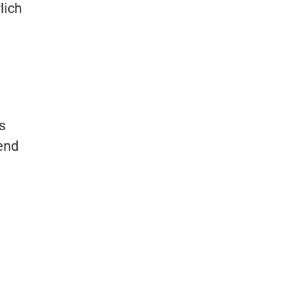
lich
s
end