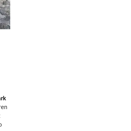
rk
ren
t
o