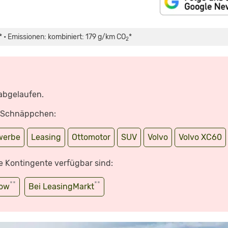
 • Emissionen: kombiniert: 179 g/km CO
*
2
 abgelaufen.
e Schnäppchen:
werbe
Leasing
Ottomotor
SUV
Volvo
Volvo XC60
e Kontingente verfügbar sind:
**
**
wow
Bei LeasingMarkt