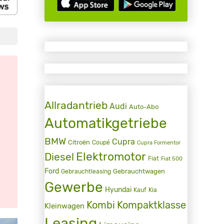
Allradantrieb
Audi
Auto-Abo
Automatikgetriebe
BMW
Cupra
Citroën
Coupé
Cupra Formentor
Elektromotor
Diesel
Fiat
Fiat 500
Ford
Gebrauchtwagen
Gebrauchtleasing
Gewerbe
Hyundai
Kauf
Kia
Kombi
Kompaktklasse
Kleinwagen
Leasing