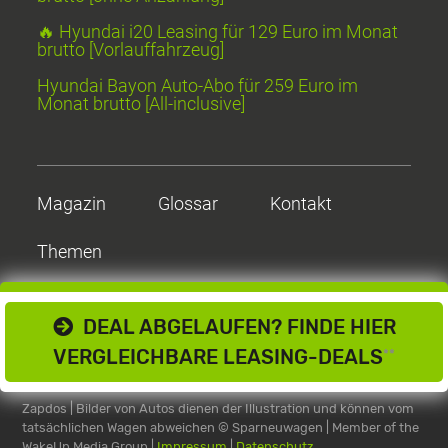
🔥 Hyundai i20 Leasing für 129 Euro im Monat
brutto [Vorlauffahrzeug]
Hyundai Bayon Auto-Abo für 259 Euro im
Monat brutto [All-inclusive]
Magazin
Glossar
Kontakt
Themen
DEAL ABGELAUFEN? FINDE HIER
VERGLEICHBARE LEASING-DEALS
**
Zapdos | Bilder von Autos dienen der Illustration und können vom
tatsächlichen Wagen abweichen
© Sparneuwagen | Member of the
WakeUp Media Group |
Impressum
|
Datenschutz