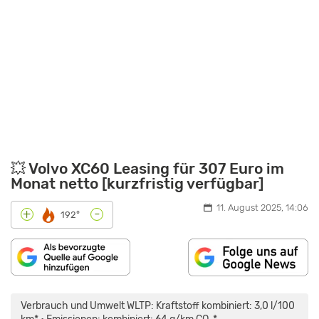
💥 Volvo XC60 Leasing für 307 Euro im
Monat netto [kurzfristig verfügbar]
11. August 2025, 14:06
-
+
192°
„VOLVO
XC60
FACELIFT
Verbrauch und Umwelt WLTP: Kraftstoff kombiniert: 3,0 l/100
IM
TEST!