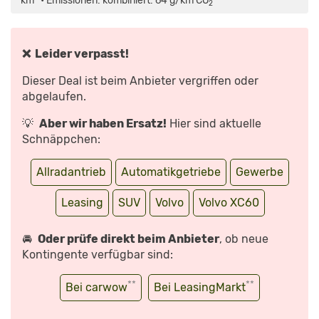
km* • Emissionen: kombiniert: 64 g/km CO
*
2
(2026
T8
PLUGIN)
WIE
GUT
IST
❌ Leider verpasst!
ER
JETZT
AUFGEFRISCHT?“
Dieser Deal ist beim Anbieter vergriffen oder
VON
YOUTUBE
abgelaufen.
ANZEIGEN
💡
Aber wir haben Ersatz!
Hier sind aktuelle
Schnäppchen:
Allradantrieb
Automatikgetriebe
Gewerbe
Leasing
SUV
Volvo
Volvo XC60
🚘
Oder prüfe direkt beim Anbieter
, ob neue
Kontingente verfügbar sind:
**
**
Bei carwow
Bei LeasingMarkt