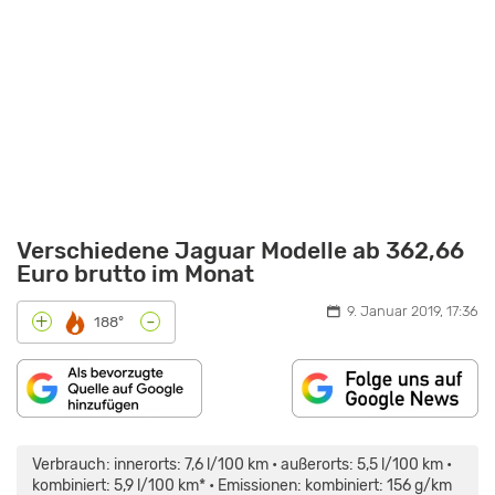
Verschiedene Jaguar Modelle ab 362,66
Euro brutto im Monat
9. Januar 2019, 17:36
-
+
188°
„2018
JAGUAR
F-
Verbrauch: innerorts: 7,6 l/100 km • außerorts: 5,5 l/100 km •
PACE
PORTFOLIO
kombiniert: 5,9 l/100 km* • Emissionen: kombiniert: 156 g/km