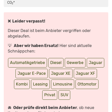
25T
CO
*
AWD
2
AT
–
KAUFBERATUNG,
TEST,
REVIEW“
❌ Leider verpasst!
VON
YOUTUBE
ANZEIGEN
Dieser Deal ist beim Anbieter vergriffen oder
abgelaufen.
💡
Aber wir haben Ersatz!
Hier sind aktuelle
Schnäppchen:
Automatikgetriebe
Diesel
Gewerbe
Jaguar
Jaguar E-Pace
Jaguar XE
Jaguar XF
Kombi
Leasing
Limousine
Ottomotor
Privat
SUV
🚘
Oder prüfe direkt beim Anbieter
, ob neue