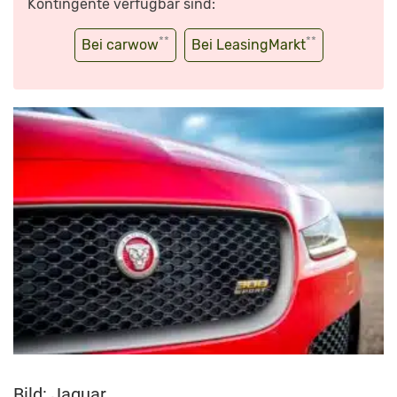
Kontingente verfügbar sind:
**
**
Bei carwow
Bei LeasingMarkt
Bild: Jaguar