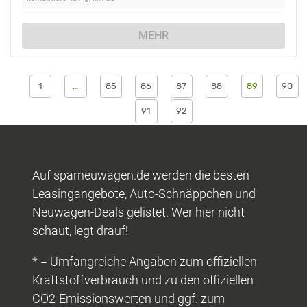
MEHR
1
…
85
86
87
88
89
90
91
92
Auf sparneuwagen.de werden die besten
Leasingangebote, Auto-Schnäppchen und
Neuwagen-Deals gelistet. Wer hier nicht
schaut, legt drauf!
* = Umfangreiche Angaben zum offiziellen
Kraftstoffverbrauch und zu den offiziellen
CO2-Emissionswerten und ggf. zum