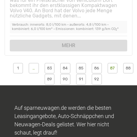
Was für ein Preiskracher von Vehiculum! Dort
bekommt ihr den erstklassigen Kompaktwagen
Volvo V40. An Bord hat der Volvo jede Menge
nützliche Gadgets, mit denen...
Verbrauch: innerorts: 8,0 l/100 km • außerorts: 4,8 l/100 km •
kombiniert: 6,0 l/100 km* • Emissionen: kombiniert: 139 g/km CO
*
2
MEHR
1
…
83
84
85
86
87
88
89
90
91
92
Auf sparneuwagen.de werden die besten
Leasingangebote, Auto-Schnäppchen und
Neuwagen-Deals gelistet. Wer hier nicht
schaut, legt drauf!