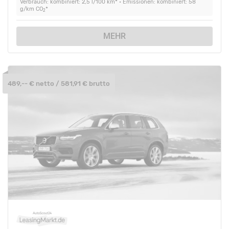
Verbrauch: kombiniert: 2,5 l/100 km* • Emissionen: kombiniert: 58
g/km CO
*
2
MEHR
489,-- € netto / 581,91 € brutto