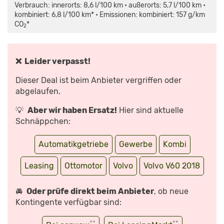
(2018):
Verbrauch: innerorts: 8,6 l/100 km • außerorts: 5,7 l/100 km •
GROSSE K
LAPPE U
kombiniert: 6,8 l/100 km* • Emissionen: kombiniert: 157 g/km
ND V
CO
*
IEL D
2
AHINTER? –
V
ORFAHRT (
REVIEW) |
A
❌ Leider verpasst!
UTO M
OTOR U
ND S
Dieser Deal ist beim Anbieter vergriffen oder
PORT“ V
ON Y
abgelaufen.
OUTUBE A
NZEIGEN
💡
Aber wir haben Ersatz!
Hier sind aktuelle
Schnäppchen:
Automatikgetriebe
Gewerbe
Kombi
Leasing
Ottomotor
Volvo
Volvo V60 2018
🚘
Oder prüfe direkt beim Anbieter
, ob neue
Kontingente verfügbar sind:
**
**