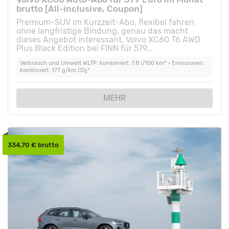
brutto [All-inclusive, Coupon]
Premium-SUV im Kurzzeit-Abo, flexibel fahren
ohne langfristige Bindung, genau das macht
dieses Angebot interessant. Volvo XC60 T6 AWD
Plus Black Edition bei FINN für 579...
Verbrauch und Umwelt WLTP: kombiniert: 7,8 l/100 km* • Emissionen:
kombiniert: 177 g/km CO
*
2
MEHR
334,70 € brutto