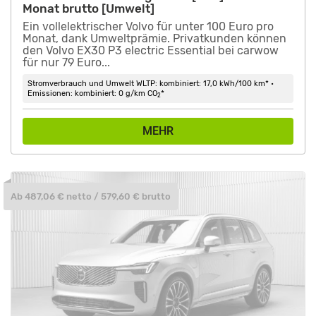
Monat brutto [Umwelt]
Ein vollelektrischer Volvo für unter 100 Euro pro
Monat, dank Umweltprämie. Privatkunden können
den Volvo EX30 P3 electric Essential bei carwow
für nur 79 Euro...
Stromverbrauch und Umwelt WLTP: kombiniert: 17,0 kWh/100 km* •
Emissionen: kombiniert: 0 g/km CO
*
2
MEHR
Ab 487,06 € netto / 579,60 € brutto