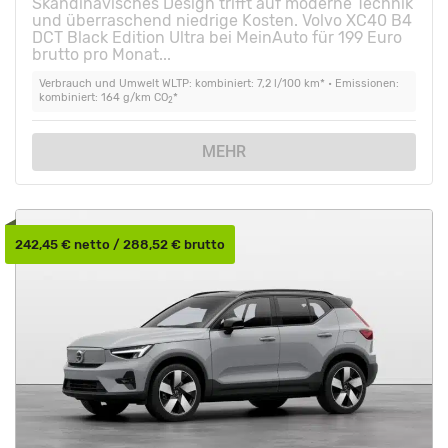
Skandinavisches Design trifft auf moderne Technik
und überraschend niedrige Kosten. Volvo XC40 B4
DCT Black Edition Ultra bei MeinAuto für 199 Euro
brutto pro Monat...
Verbrauch und Umwelt WLTP: kombiniert: 7,2 l/100 km* • Emissionen:
kombiniert: 164 g/km CO
*
2
MEHR
242,45 € netto / 288,52 € brutto