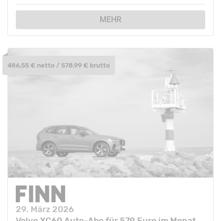
MEHR
486,55 € netto / 578,99 € brutto
29. März 2026
Volvo XC60 Auto-Abo für 579 Euro im Monat