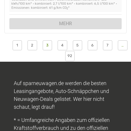
kWh/100 km* • kombiniert: 2,7 l/100 km* • kombiniert: 6,5 l/100 km* •
Emissionen: kombiniert: 61 g/km CO
*
2
MEHR
1
2
3
4
5
6
7
…
92
Auf sparneuwagen.de werden die besten
Leasingangebote, Auto-Schnäppchen und
Neuwagen-Deals gelistet. Wer hier nicht
schaut, legt drauf!
* = Umfangreiche Angaben zum offiziellen
Kraftstoffverbrauch und zu den offiziellen