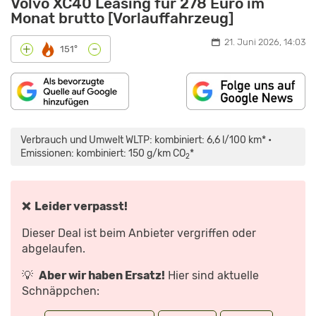
Volvo XC40 Leasing für 278 Euro im
Monat brutto [Vorlauffahrzeug]
21. Juni 2026, 14:03
-
+
151°
„VOLVO
XC40
RECHARGE:
Verbrauch und Umwelt WLTP: kombiniert: 6,6 l/100 km* •
WAS
KANN
Emissionen: kombiniert: 150 g/km CO
*
2
DER
ID.4-
KONKURRENT
AUS
SCHWEDEN?
–
❌ Leider verpasst!
TEST/REVIEW
|
AUTO
Dieser Deal ist beim Anbieter vergriffen oder
MOTOR
UND
abgelaufen.
SPORT“
VON
YOUTUBE
💡
Aber wir haben Ersatz!
Hier sind aktuelle
ANZEIGEN
Schnäppchen: