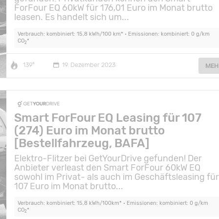
ForFour EQ 60kW für 176,01 Euro im Monat brutto
leasen. Es handelt sich um...
Verbrauch: kombiniert: 15,8 kWh/100 km* • Emissionen: kombiniert: 0 g/km
CO
*
2
139°
19. Dezember 2023
MEH
Smart ForFour EQ Leasing für 107
(274) Euro im Monat brutto
[Bestellfahrzeug, BAFA]
Elektro-Flitzer bei GetYourDrive gefunden! Der
Anbieter verleast den Smart ForFour 60kW EQ
sowohl im Privat- als auch im Geschäftsleasing fü
107 Euro im Monat brutto...
Verbrauch: kombiniert: 15,8 kWh/100km* • Emissionen: kombiniert: 0 g/km
CO
*
2