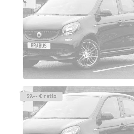
39,-- € netto