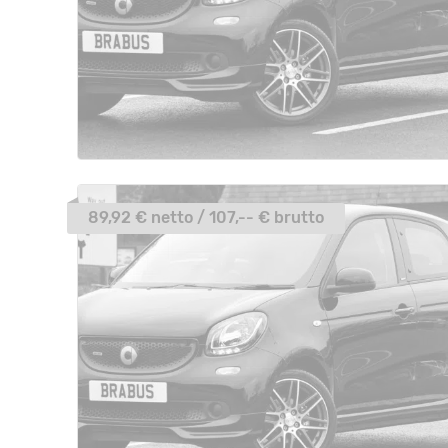
89,92 € netto / 107,-- € brutto