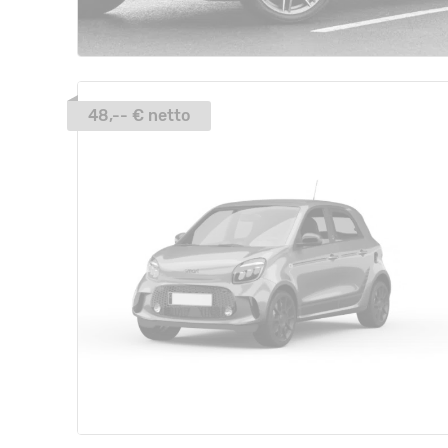
48,-- € netto