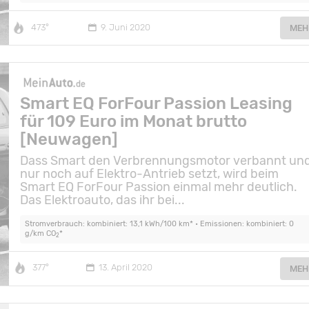
473°
9. Juni 2020
MEH
Smart EQ ForFour Passion Leasing
für 109 Euro im Monat brutto
[Neuwagen]
Dass Smart den Verbrennungsmotor verbannt un
nur noch auf Elektro-Antrieb setzt, wird beim
Smart EQ ForFour Passion einmal mehr deutlich.
Das Elektroauto, das ihr bei...
Stromverbrauch: kombiniert: 13,1 kWh/100 km* • Emissionen: kombiniert: 0
g/km CO
*
2
377°
13. April 2020
MEH