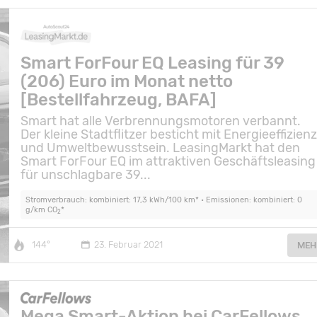
Smart ForFour EQ Leasing für 39
(206) Euro im Monat netto
[Bestellfahrzeug, BAFA]
Smart hat alle Verbrennungsmotoren verbannt.
Der kleine Stadtflitzer besticht mit Energieeffizien
und Umweltbewusstsein. LeasingMarkt hat den
Smart ForFour EQ im attraktiven Geschäftsleasing
für unschlagbare 39...
Stromverbrauch: kombiniert: 17,3 kWh/100 km* • Emissionen: kombiniert: 0
g/km CO
*
2
144°
23. Februar 2021
MEH
Mega Smart-Aktion bei CarFellows