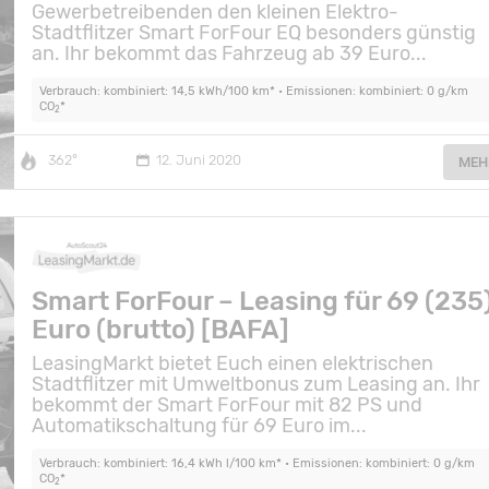
Gewerbetreibenden den kleinen Elektro-
Stadtflitzer Smart ForFour EQ besonders günstig
an. Ihr bekommt das Fahrzeug ab 39 Euro...
Verbrauch: kombiniert: 14,5 kWh/100 km* • Emissionen: kombiniert: 0 g/km
CO
*
2
362°
12. Juni 2020
MEH
Smart ForFour – Leasing für 69 (235
Euro (brutto) [BAFA]
LeasingMarkt bietet Euch einen elektrischen
Stadtflitzer mit Umweltbonus zum Leasing an. Ihr
bekommt der Smart ForFour mit 82 PS und
Automatikschaltung für 69 Euro im...
Verbrauch: kombiniert: 16,4 kWh l/100 km* • Emissionen: kombiniert: 0 g/km
CO
*
2