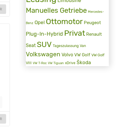
Limousine
Manuelles Getriebe
R
Mercedes-
Ottomotor
Opel
Peugeot
Benz
Privat
Plug-In-Hybrid
Renault
SUV
Seat
Tageszulassung
Van
Volkswagen
Volvo
VW Golf
VW Golf
Škoda
VIII
xDrive
VW T-Roc
VW Tiguan
R