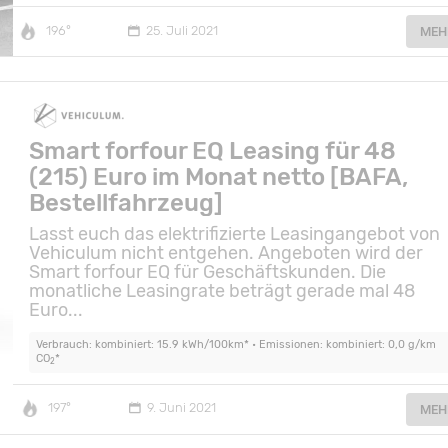
196°
25. Juli 2021
MEH
Smart forfour EQ Leasing für 48
(215) Euro im Monat netto [BAFA,
Bestellfahrzeug]
Lasst euch das elektrifizierte Leasingangebot von
Vehiculum nicht entgehen. Angeboten wird der
Smart forfour EQ für Geschäftskunden. Die
monatliche Leasingrate beträgt gerade mal 48
Euro...
Verbrauch: kombiniert: 15.9 kWh/100km* • Emissionen: kombiniert: 0,0 g/km
CO
*
2
197°
9. Juni 2021
MEH