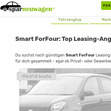
Skip
PA
to
content
Fahrzeugtyp
Mark
Smart ForFour: Top Leasing-An
Du suchst nach günstigen
Smart ForFour
Leasing-
für dich gesammelt – egal ob Privat- oder Gewerbek
176,01 € brutto