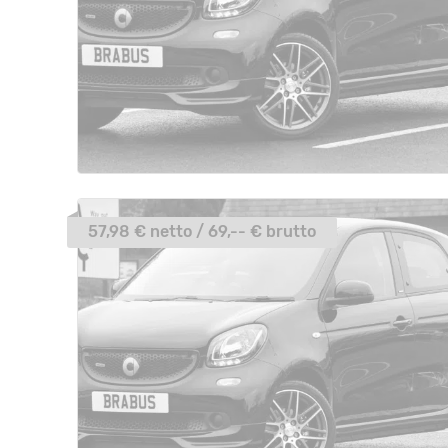
57,98 € netto / 69,-- € brutto