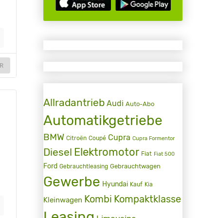
R
Allradantrieb
Audi
Auto-Abo
Automatikgetriebe
BMW
Cupra
Citroën
Coupé
Cupra Formentor
Elektromotor
Diesel
Fiat
Fiat 500
Ford
Gebrauchtwagen
Gebrauchtleasing
r
Gewerbe
Hyundai
Kauf
Kia
Kombi
Kompaktklasse
Kleinwagen
Leasing