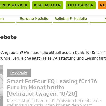
RTNER WERDEN
DEAL MELDEN
AUTOHÄUSER
NE
en
Beliebte Modelle
Beliebte E-Modelle
gebote
Angeboten? Wir haben die aktuell besten Deals für Smart F
unde. Vergleiche jetzt Preise, Ausstattung und Leasingfakt
Smart ForFour EQ Leasing für 176
Euro im Monat brutto
[Gebrauchtwagen, 10/20]
Kleiner Stadtflitzer mit 0-Emission bei mobile.de
gefunden! Privatkunden können den Smart