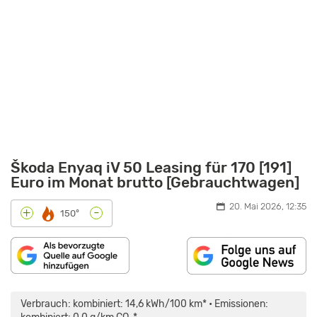
Škoda Enyaq iV 50 Leasing für 170 [191]
Euro im Monat brutto [Gebrauchtwagen]
20. Mai 2026, 12:35
-
+
150°
„SKODA
ENYAQ
IV
Verbrauch: kombiniert: 14,6 kWh/100 km* • Emissionen:
(2021)
|