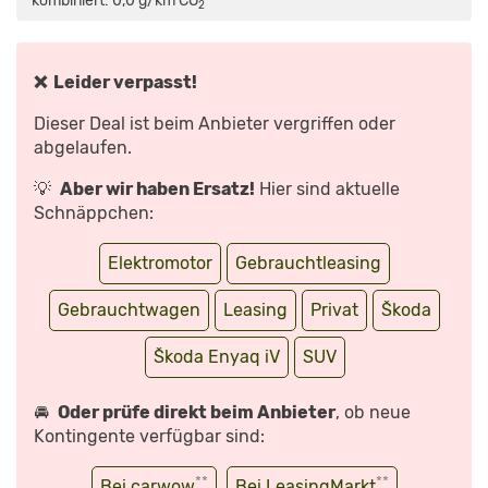
kombiniert: 0,0 g/km CO
*
2
SO
FÄHRT
SICH
DER
SKODA
ENYAQ
❌ Leider verpasst!
|
TEST
MIT
Dieser Deal ist beim Anbieter vergriffen oder
DIRK
BRANKE“
abgelaufen.
VON
YOUTUBE
ANZEIGEN
💡
Aber wir haben Ersatz!
Hier sind aktuelle
Schnäppchen:
Elektromotor
Gebrauchtleasing
Gebrauchtwagen
Leasing
Privat
Škoda
Škoda Enyaq iV
SUV
🚘
Oder prüfe direkt beim Anbieter
, ob neue
Kontingente verfügbar sind:
**
**
Bei carwow
Bei LeasingMarkt