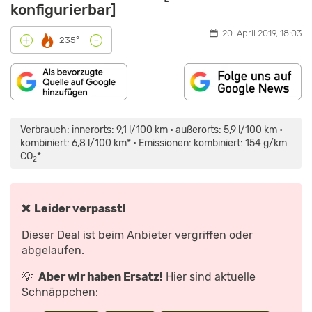
konfigurierbar]
20. April 2019, 18:03
-
+
235°
INHALT
„2018
VON
NISSAN
MAPS.GOOGLE.DE
QASHQAI
Verbrauch: innerorts: 9,1 l/100 km • außerorts: 5,9 l/100 km •
ANZEIGEN
1.2
DIG-
kombiniert: 6,8 l/100 km* • Emissionen: kombiniert: 154 g/km
T
CO
*
N-
2
CONNECTA
4×2
–
KAUFBERATUNG,
TEST,
❌ Leider verpasst!
REVIEW“
VON
YOUTUBE
Dieser Deal ist beim Anbieter vergriffen oder
ANZEIGEN
abgelaufen.
💡
Aber wir haben Ersatz!
Hier sind aktuelle
Schnäppchen: