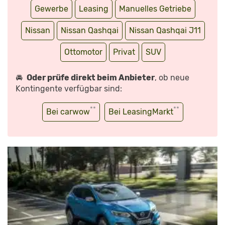
Gewerbe
Leasing
Manuelles Getriebe
Nissan
Nissan Qashqai
Nissan Qashqai J11
Ottomotor
Privat
SUV
🚘
Oder prüfe direkt beim Anbieter
, ob neue
Kontingente verfügbar sind:
**
**
Bei carwow
Bei LeasingMarkt