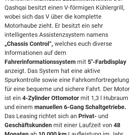
Qashqai besitzt einen V-förmigen Kühlergrill,
wobei sich das V über die komplette
Motorhaube zieht. Er besitzt ein sehr
intelligentes Assistenzsystem namens
„Chassis Control“,
welches euch diverse
Informationen auf dem
Fahrerinformationssystem
mit
5″-Farbdisplay
anzeigt. Das System hat eine aktive
Spurkontrolle sowie eine Fahrkomfortregelung
für eine bequeme und sichere Fahrt. Der Motor
ist ein
4-Zylinder Ottomotor
mit 1,3 l Hubraum
und einem
manuellen
6-Gang Schaltgetriebe.
Das Leasing richtet sich an
Privat-
und
Geschäftskunden
mit einer Laufzeit von
48
Monaten
ab
10.000 km
Laufleistung im Jahr.