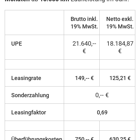
Brutto inkl.
Netto exkl.
19% MwSt.
19% MwSt.
21.640,--
18.184,87
UPE
€
€
Leasingrate
149,-- €
125,21 €
0,-- €
Sonderzahlung
Leasingfaktor
0,69
Überführungskosten
750,-- €
630,25 €