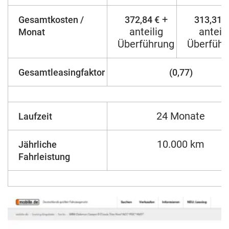
+
Gesamtkosten /
372,84 €
313,31 €
anteilig
anteili
Monat
Überführung
Überführ
Gesamtleasingfaktor
(0,77)
24 Monate
Laufzeit
10.000 km
Jährliche
Fahrleistung