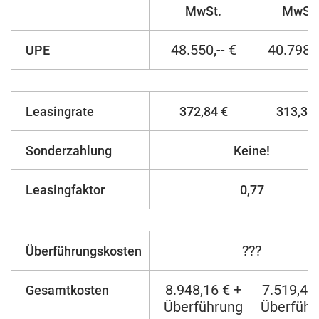
MwSt.
MwSt.
48.550,-- €
40.798,-
UPE
Leasingrate
372,84 €
313,31 
Sonderzahlung
Keine!
Leasingfaktor
0,77
???
Überführungskosten
8.948,16 € +
7.519,46
Gesamtkosten
Überführung
Überführ