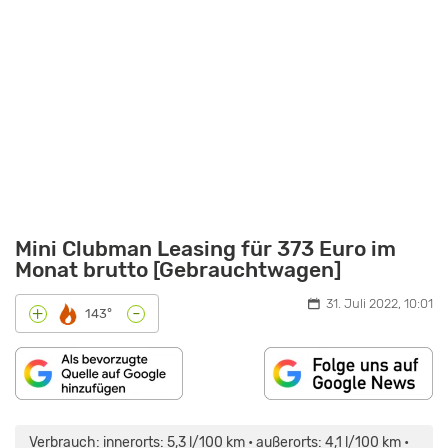
Mini Clubman Leasing für 373 Euro im
Monat brutto [Gebrauchtwagen]
31. Juli 2022, 10:01
-
+
143°
INHALT
„MINI
VON
COOPER
MAPS.GOOGLE.DE
CLUBMAN:
Verbrauch: innerorts: 5,3 l/100 km • außerorts: 4,1 l/100 km •
ANZEIGEN
VERNUNFT-