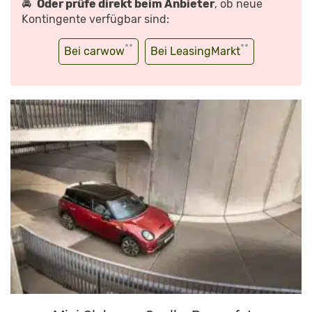
🚘
Oder prüfe direkt beim Anbieter
, ob neue
Kontingente verfügbar sind:
**
**
Bei carwow
Bei LeasingMarkt