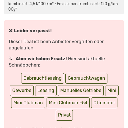
GOKART?
kombiniert: 4,5 l/100 km* • Emissionen: kombiniert: 120 g/km
–
CO
*
DIE
2
TESTER
|
AUTO
MOTOR
UND
❌ Leider verpasst!
SPORT“
VON
YOUTUBE
Dieser Deal ist beim Anbieter vergriffen oder
ANZEIGEN
abgelaufen.
💡
Aber wir haben Ersatz!
Hier sind aktuelle
Schnäppchen:
Gebrauchtleasing
Gebrauchtwagen
Gewerbe
Leasing
Manuelles Getriebe
Mini
Mini Clubman
Mini Clubman F54
Ottomotor
Privat