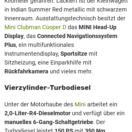
Kilometer gefahren
. Lackiert ist der Kleinwagen
in Indian Summer Red metallic mit schwarzem
Innenraum. Ausstattungstechnisch besitzt der
Mini Clubman Cooper D
das
MINI Head-Up
Display
, das
Connected Navigationssystem
Plus
, ein multifunktionales
Instrumentendisplay,
Sportsitze
mit
Sitzheizung, eine Einparkhilfe mit
Rückfahrkamera
und vieles mehr.
Vierzylinder-Turbodiesel
Unter der Motorhaube des
Mini
arbeitet ein
2,0-Liter-R4-Dieselmotor
und verfügt über ein
manuelles 6-Gang-Schaltgetriebe
. Der
Turbodiesel leistet
150
PS
mit
350 Nm