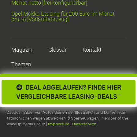
Monat netto [frei konfigurierbar]
Opel Mokka Leasing für 200 Euro im Monat
brutto [Vorlauffahrzeug]
Magazin
Glossar
Kontakt
Themen
DEAL ABGELAUFEN? FINDE HIER
VERGLEICHBARE LEASING-DEALS
**
Zapdos | Bilder von Autos dienen der Illustration und können vom
tatsächlichen Wagen abweichen
© Sparneuwagen | Member of the
WakeUp Media Group |
Impressum
|
Datenschutz