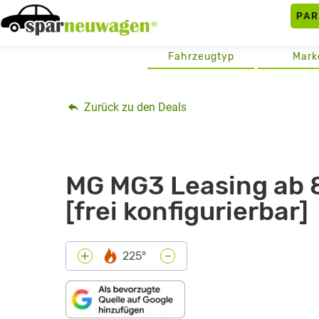
Skip
PA
to
content
Fahrzeugtyp
Mark
Zurück zu den Deals
MG MG3 Leasing ab 8
[frei konfigurierbar]
-
+
225°