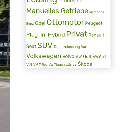
Limousine
Manuelles Getriebe
Mercedes-
Ottomotor
Opel
Peugeot
Benz
Privat
Plug-In-Hybrid
Renault
SUV
Seat
Tageszulassung
Van
Volkswagen
Volvo
VW Golf
VW Golf
Škoda
VIII
xDrive
VW T-Roc
VW Tiguan