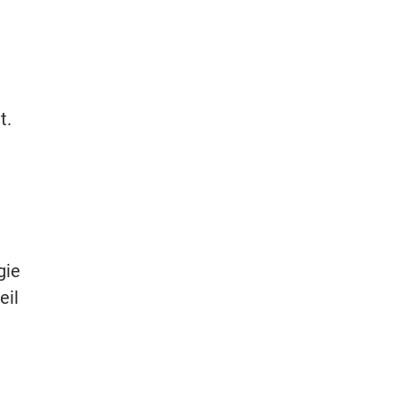
t.
gie
eil