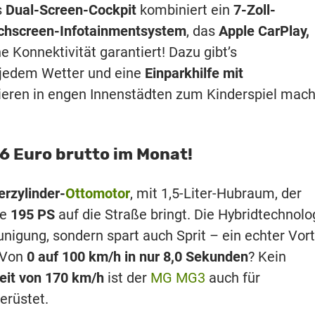
s
Dual-Screen-Cockpit
kombiniert ein
7-Zoll-
uchscreen-Infotainmentsystem
, das
Apple CarPlay,
 Konnektivität garantiert! Dazu gibt’s
 jedem Wetter und eine
Einparkhilfe mit
rieren in engen Innenstädten zum Kinderspiel mach
6 Euro brutto im Monat!
erzylinder-
Ottomotor
, mit 1,5-Liter-Hubraum, der
te
195 PS
auf die Straße bringt. Die Hybridtechnolo
eunigung, sondern spart auch Sprit – ein echter Vort
 Von
0 auf 100 km/h in nur 8,0 Sekunden
? Kein
eit von 170 km/h
ist der
MG MG3
auch für
erüstet.