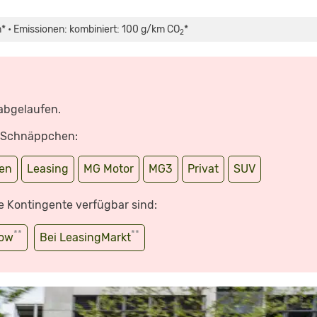
* • Emissionen: kombiniert: 100 g/km CO
*
2
 abgelaufen.
e Schnäppchen:
en
Leasing
MG Motor
MG3
Privat
SUV
e Kontingente verfügbar sind:
**
**
wow
Bei LeasingMarkt