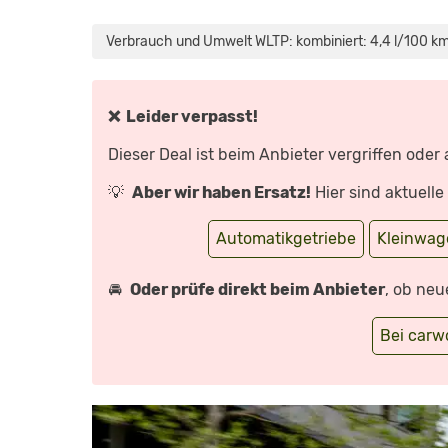
„MG3
HYBRID+
(2024)
Verbrauch und Umwelt WLTP: kombiniert: 4,4 l/100 km
GÜNSTIGE
ALTERNATIVE
ZU
OPEL
CORSA
UND
❌ Leider verpasst!
VW
POLO?!
FAHRBERICHT
Dieser Deal ist beim Anbieter vergriffen oder
|
REVIEW
|
💡
Aber wir haben Ersatz!
Hier sind aktuell
TEST
MG
3“
VON
Automatikgetriebe
Kleinwag
YOUTUBE
ANZEIGEN
🚘
Oder prüfe direkt beim Anbieter
, ob neu
Bei car