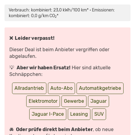
INHALT
„JAGUAR
VON
I-
MAPS.GOOGLE.DE
PACE
Verbrauch: kombiniert: 23,0 kWh/100 km* • Emissionen:
ANZEIGEN
|
TESTFAHRT
kombiniert: 0,0 g/km CO
*
2
&
MEINE
MEINUNG
| MATTHIAS
MALMEDIE“
VON
❌ Leider verpasst!
YOUTUBE
ANZEIGEN
Dieser Deal ist beim Anbieter vergriffen oder
abgelaufen.
💡
Aber wir haben Ersatz!
Hier sind aktuelle
Schnäppchen:
Allradantrieb
Auto-Abo
Automatikgetriebe
Elektromotor
Gewerbe
Jaguar
Jaguar I-Pace
Leasing
SUV
🚘
Oder prüfe direkt beim Anbieter
, ob neue