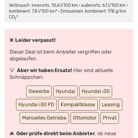
FASTBACK
Verbrauch: innerorts: 10,6 l/100 km • außerorts: 6,1 l/100 km •
N
|
kombiniert: 7,8 l/100 km* • Emissionen: kombiniert: 178 g/km
2019
CO
*
|
2
TEST
|
REVIEW
|
FAHRBERICHT
❌ Leider verpasst!
|
MOTORWOCHE
|
Dieser Deal ist beim Anbieter vergriffen oder
MOWO“
VON
abgelaufen.
YOUTUBE
ANZEIGEN
💡
Aber wir haben Ersatz!
Hier sind aktuelle
Schnäppchen:
Gewerbe
Hyundai
Hyundai i30
Hyundai i30 PD
Kompaktklasse
Leasing
Manuelles Getriebe
Ottomotor
Privat
🚘
Oder prüfe direkt beim Anbieter
, ob neue