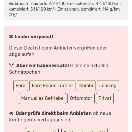
MAPS.GOOGLE.DE
Verbrauch: innerorts: 6,2 l/100 km • außerorts: 4,4 l/100 km •
ANZEIGEN
kombiniert: 5,1 l/100 km* • Emissionen: kombiniert: 114 g/km
CO
*
2
❌ Leider verpasst!
Dieser Deal ist beim Anbieter vergriffen oder
abgelaufen.
💡
Aber wir haben Ersatz!
Hier sind aktuelle
Schnäppchen:
Ford
Ford Focus Turnier
Kombi
Leasing
Manuelles Getriebe
Ottomotor
Privat
🚘
Oder prüfe direkt beim Anbieter
, ob neue
Kontingente verfügbar sind:
**
**