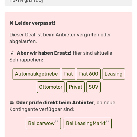
110-114 g/km CO
*
2
DER
KOMPAKTE
ITALIENER
MIT
ELEKTROANTRIEB?
TEST
❌ Leider verpasst!
|
REVIEW
|
Dieser Deal ist beim Anbieter vergriffen oder
PREIS
|
abgelaufen.
2024“
VON
YOUTUBE
💡
Aber wir haben Ersatz!
Hier sind aktuelle
ANZEIGEN
Schnäppchen:
Automatikgetriebe
Fiat
Fiat 600
Leasing
Ottomotor
Privat
SUV
🚘
Oder prüfe direkt beim Anbieter
, ob neue
Kontingente verfügbar sind:
**
**
Bei carwow
Bei LeasingMarkt