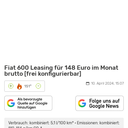
Fiat 600 Leasing für 148 Euro im Monat
brutto [frei konfigurierbar]
10. April 2024, 15:07
-
+
151°
„FIAT
600E:
WIE
Verbrauch: kombiniert: 5,1 l/100 km* • Emissionen: kombiniert:
GUT
IST