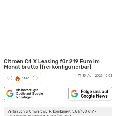
Citroën C4 X Leasing für 219 Euro im
Monat brutto [frei konfigurierbar]
15. April 2025, 10:03
-
+
144°
„CITROËN
Ë-
C4
Verbrauch & Umwelt WLTP: kombiniert: 5,8 l/100 km* •
X:
KOMFORT