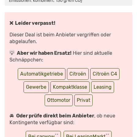
Emissionen: kombiniert: 130 g/km CO
*
2
KANN
ER,
ABER….
–
FAHRBERICHT
|
❌ Leider verpasst!
AUTO
MOTOR
UND
Dieser Deal ist beim Anbieter vergriffen oder
SPORT“
VON
abgelaufen.
YOUTUBE
ANZEIGEN
💡
Aber wir haben Ersatz!
Hier sind aktuelle
Schnäppchen:
Automatikgetriebe
Citroën
Citroën C4
Gewerbe
Kompaktklasse
Leasing
Ottomotor
Privat
🚘
Oder prüfe direkt beim Anbieter
, ob neue
Kontingente verfügbar sind:
**
**
Bei carwow
Bei LeasingMarkt