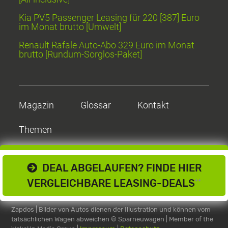
Kia PV5 Passenger Leasing für 220 [387] Euro
im Monat brutto [Umwelt]
Renault Rafale Auto-Abo 329 Euro im Monat
brutto [Rundum-Sorglos-Paket]
Magazin
Glossar
Kontakt
Themen
DEAL ABGELAUFEN? FINDE HIER
VERGLEICHBARE LEASING-DEALS
**
Zapdos | Bilder von Autos dienen der Illustration und können vom
tatsächlichen Wagen abweichen
© Sparneuwagen | Member of the