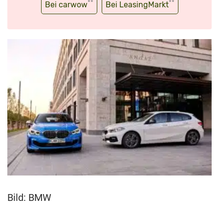
**
**
Bei carwow
Bei LeasingMarkt
Bild: BMW