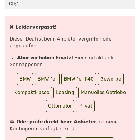
(F40)
CO
*
–
2
KAUFBERATUNG,
TEST
DEUTSCH,
REVIEW,
FAHRBERICHT
❌ Leider verpasst!
AUSFAHRT.TV“
VON
YOUTUBE
Dieser Deal ist beim Anbieter vergriffen oder
ANZEIGEN
abgelaufen.
💡
Aber wir haben Ersatz!
Hier sind aktuelle
Schnäppchen:
BMW
BMW 1er
BMW 1er F40
Gewerbe
Kompaktklasse
Leasing
Manuelles Getriebe
Ottomotor
Privat
🚘
Oder prüfe direkt beim Anbieter
, ob neue
Kontingente verfügbar sind: