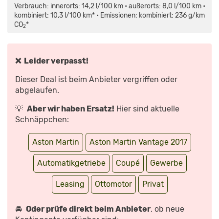
MAPS.GOOGLE.DE
VANTAGE
Verbrauch: innerorts: 14,2 l/100 km • außerorts: 8,0 l/100 km •
ANZEIGEN
|
2021
kombiniert: 10,3 l/100 km* • Emissionen: kombiniert: 236 g/km
|
CO
*
TEST
2
|
REVIEW
|
MOWO
|
❌ Leider verpasst!
DER
GEHEIMTIPP
UNTER
Dieser Deal ist beim Anbieter vergriffen oder
DEN
SPORTWAGEN?“
abgelaufen.
VON
YOUTUBE
ANZEIGEN
💡
Aber wir haben Ersatz!
Hier sind aktuelle
Schnäppchen:
Aston Martin
Aston Martin Vantage 2017
Automatikgetriebe
Coupé
Gewerbe
Leasing
Ottomotor
Privat
🚘
Oder prüfe direkt beim Anbieter
, ob neue