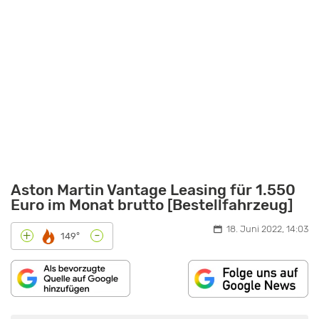
Aston Martin Vantage Leasing für 1.550
Euro im Monat brutto [Bestellfahrzeug]
18. Juni 2022, 14:03
-
+
149°
INHALT
„ASTON
VON
MARTIN