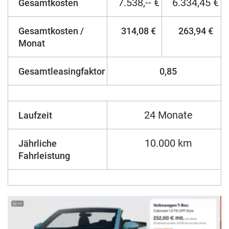
7.538,-- €
6.334,45 €
Gesamtkosten
Gesamtkosten /
314,08 €
263,94 €
Monat
Gesamtleasingfaktor
0,85
24 Monate
Laufzeit
10.000 km
Jährliche
Fahrleistung