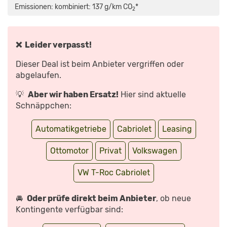
(2020):
Emissionen: kombiniert: 137 g/km CO
*
2
TEST
–
CABRIO
–
SUV
–
❌ Leider verpasst!
INFOS
–
DEUTSCH“
Dieser Deal ist beim Anbieter vergriffen oder
VON
YOUTUBE
abgelaufen.
ANZEIGEN
💡
Aber wir haben Ersatz!
Hier sind aktuelle
Schnäppchen:
Automatikgetriebe
Cabriolet
Leasing
Ottomotor
Privat
Volkswagen
VW T-Roc Cabriolet
🚘
Oder prüfe direkt beim Anbieter
, ob neue
Kontingente verfügbar sind: