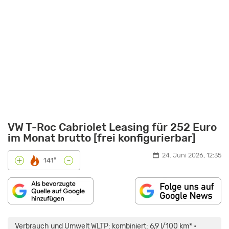
VW T-Roc Cabriolet Leasing für 252 Euro
im Monat brutto [frei konfigurierbar]
24. Juni 2026, 12:35
-
+
141°
„VW
T-
ROC
Verbrauch und Umwelt WLTP: kombiniert: 6,9 l/100 km* •
CABRIO