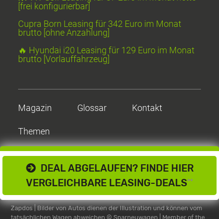
[frei konfigurierbar]
Cupra Born Leasing für 342 Euro im Monat
brutto [ohne Anzahlung]
🔥 Hyundai i20 Leasing für 129 Euro im Monat
brutto [Vorlauffahrzeug]
Magazin
Glossar
Kontakt
Themen
DEAL ABGELAUFEN? FINDE HIER
VERGLEICHBARE LEASING-DEALS
**
Zapdos | Bilder von Autos dienen der Illustration und können vom
tatsächlichen Wagen abweichen
© Sparneuwagen | Member of the