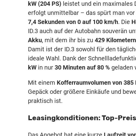
kW (204 PS)
leistet und ein maximale
erfolgt unmittelbar – das spürt man vor 
7,4 Sekunden von 0 auf 100 km/h
. Die
H
ID.3 auch auf der Autobahn souverän u
Akku
, mit dem ihr bis zu
429 Kilometern
Damit ist der ID.3 sowohl für den täglic
ideale Wahl. Dank der Schnellladefunkti
kW
in nur
30 Minuten auf 80 %
geladen w
Mit einem
Kofferraumvolumen von 385 
Gepäck oder größere Einkäufe und beweis
praktisch ist.
Leasingkonditionen: Top-Preis
Das Angebot hat eine kurze
Laufzeit v