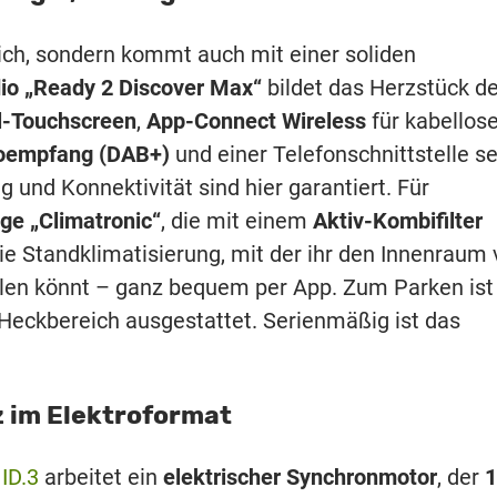
lich, sondern kommt auch mit einer soliden
io „Ready 2 Discover Max“
bildet das Herzstück d
l-Touchscreen
,
App-Connect Wireless
für kabellos
ioempfang (DAB+)
und einer Telefonschnittstelle se
 und Konnektivität sind hier garantiert. Für
ge „Climatronic“
, die mit einem
Aktiv-Kombifilter
Die Standklimatisierung, mit der ihr den Innenraum 
en könnt – ganz bequem per App. Zum Parken ist
 Heckbereich ausgestattet. Serienmäßig ist das
z im Elektroformat
ID.3
arbeitet ein
elektrischer Synchronmotor
, der
1