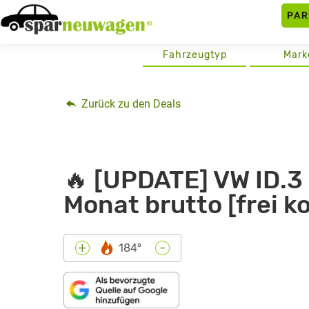
Skip
PA
to
content
Fahrzeugtyp
Mark
Zurück zu den Deals
🔥 [UPDATE] VW ID.3 
Monat brutto [frei k
-
+
184°