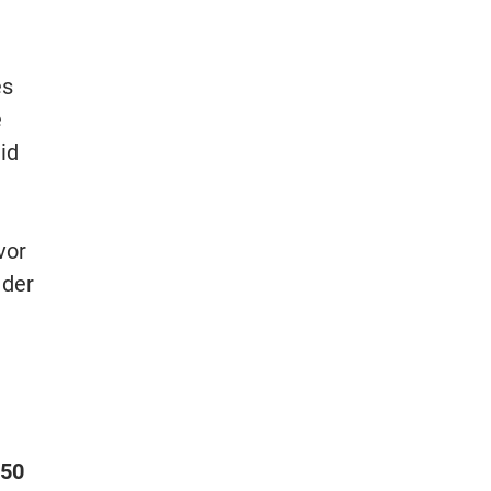
es
e
id
vor
 der
50