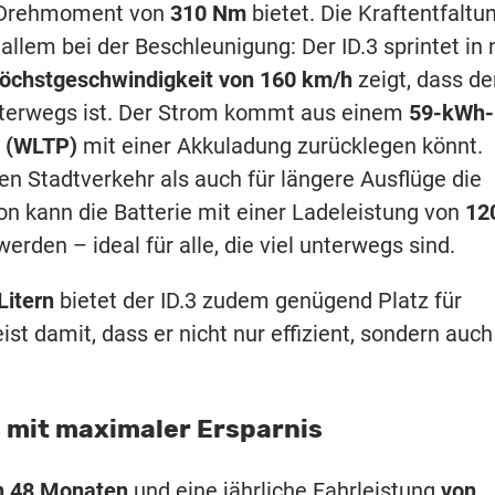
s Drehmoment von
310 Nm
bietet. Die Kraftentfaltu
allem bei der Beschleunigung: Der ID.3 sprintet in 
öchstgeschwindigkeit von 160 km/h
zeigt, dass de
nterwegs ist. Der Strom kommt aus einem
59-kWh-
 (WLTP)
mit einer Akkuladung zurücklegen könnt.
hen Stadtverkehr als auch für längere Ausflüge die
on kann die Batterie mit einer Ladeleistung von
12
erden – ideal für alle, die viel unterwegs sind.
Litern
bietet der ID.3 zudem genügend Platz für
t damit, dass er nicht nur effizient, sondern auch
 mit maximaler Ersparnis
on 48 Monaten
und eine jährliche Fahrleistung
von