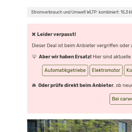
„VW
ID.3
(FACELIFT
Stromverbrauch und Umwelt WLTP: kombiniert: 15,3 k
2023):
RESPEKT,
VW!
ABER
DAS
GEHT
❌ Leider verpasst!
NOCH
BESSER!
–
Dieser Deal ist beim Anbieter vergriffen oder
E-
AUTO
SUPERTEST
💡
Aber wir haben Ersatz!
Hier sind aktuell
MIT
ALEX
BLOCH
|“
Automatikgetriebe
Elektromotor
Ko
VON
YOUTUBE
ANZEIGEN
🚘
Oder prüfe direkt beim Anbieter
, ob neu
Bei car