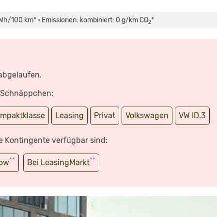
Wh/100 km* • Emissionen: kombiniert: 0 g/km CO
*
2
 abgelaufen.
e Schnäppchen:
mpaktklasse
Leasing
Privat
Volkswagen
VW ID.3
e Kontingente verfügbar sind:
**
**
wow
Bei LeasingMarkt