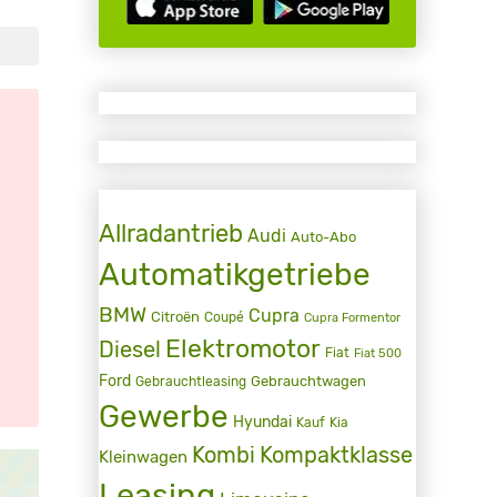
Allradantrieb
Audi
Auto-Abo
Automatikgetriebe
BMW
Cupra
Citroën
Coupé
Cupra Formentor
Elektromotor
Diesel
Fiat
Fiat 500
Ford
Gebrauchtwagen
Gebrauchtleasing
Gewerbe
Hyundai
Kauf
Kia
Kombi
Kompaktklasse
Kleinwagen
Leasing