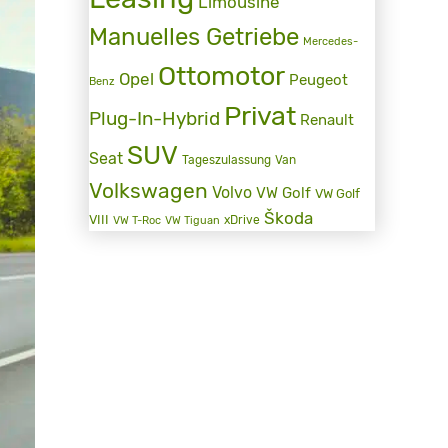
Limousine
Manuelles Getriebe
Mercedes-
Ottomotor
Opel
Peugeot
Benz
Privat
Plug-In-Hybrid
Renault
SUV
Seat
Tageszulassung
Van
Volkswagen
Volvo
VW Golf
VW Golf
Škoda
VIII
xDrive
VW T-Roc
VW Tiguan