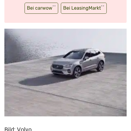
**
**
Bei carwow
Bei LeasingMarkt
Bild: Volvo