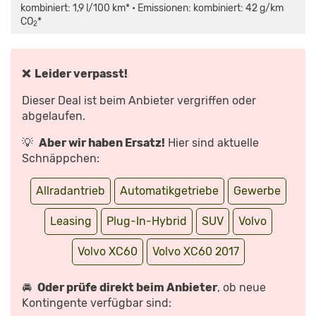
Q5
kombiniert: 1,9 l/100 km* • Emissionen: kombiniert: 42 g/km
UND
CO
*
MERCEDES
2
GLC
(2017)
–
SCHWEDEN-
SUV
❌ Leider verpasst!
STELLT
SICH
KONKURRENZ“
Dieser Deal ist beim Anbieter vergriffen oder
VON
YOUTUBE
abgelaufen.
ANZEIGEN
💡
Aber wir haben Ersatz!
Hier sind aktuelle
Schnäppchen:
Allradantrieb
Automatikgetriebe
Gewerbe
Leasing
Plug-In-Hybrid
SUV
Volvo
Volvo XC60
Volvo XC60 2017
🚘
Oder prüfe direkt beim Anbieter
, ob neue
Kontingente verfügbar sind: