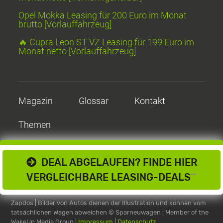
Opel Mokka Leasing für 200 Euro im Monat
brutto [Vorlauffahrzeug]
🔥 Cupra Leon ST VZ Leasing für 199 Euro im
Monat netto [Vorlauffahrzeug]
Magazin
Glossar
Kontakt
Themen
DEAL ABGELAUFEN? FINDE HIER
VERGLEICHBARE LEASING-DEALS
**
Zapdos | Bilder von Autos dienen der Illustration und können vom
tatsächlichen Wagen abweichen
© Sparneuwagen | Member of the
WakeUp Media Group |
Impressum
|
Datenschutz