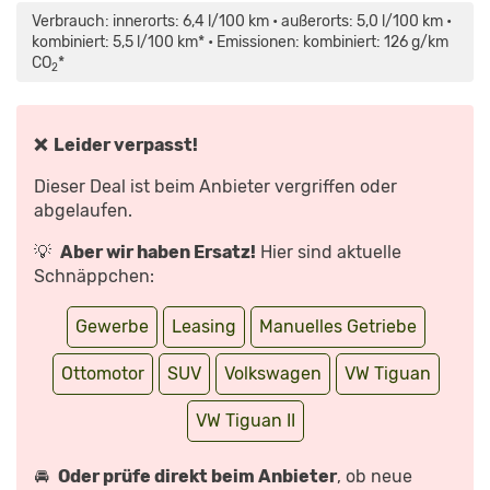
FACELIFT
Verbrauch: innerorts: 6,4 l/100 km • außerorts: 5,0 l/100 km •
(2020):
NEUVORSTELLUNG
kombiniert: 5,5 l/100 km* • Emissionen: kombiniert: 126 g/km
–
CO
*
ERSTE
2
FAHRT
–
SUV
–
INFO“
❌ Leider verpasst!
VON
YOUTUBE
ANZEIGEN
Dieser Deal ist beim Anbieter vergriffen oder
abgelaufen.
💡
Aber wir haben Ersatz!
Hier sind aktuelle
Schnäppchen:
Gewerbe
Leasing
Manuelles Getriebe
Ottomotor
SUV
Volkswagen
VW Tiguan
VW Tiguan II
🚘
Oder prüfe direkt beim Anbieter
, ob neue