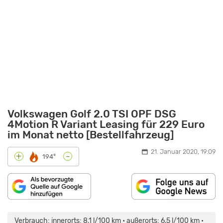
Volkswagen Golf 2.0 TSI OPF DSG
4Motion R Variant Leasing für 229 Euro
im Monat netto [Bestellfahrzeug]
21. Januar 2020, 19:09
-
+
194°
„FAHRBERICHT
GOLF
7
Verbrauch: innerorts: 8,1 l/100 km • außerorts: 6,5 l/100 km •
VARIANT“