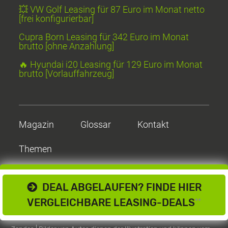
💥 VW Golf Leasing für 87 Euro im Monat netto
[frei konfigurierbar]
Cupra Born Leasing für 342 Euro im Monat
brutto [ohne Anzahlung]
🔥 Hyundai i20 Leasing für 129 Euro im Monat
brutto [Vorlauffahrzeug]
Magazin
Glossar
Kontakt
Themen
DEAL ABGELAUFEN? FINDE HIER
VERGLEICHBARE LEASING-DEALS
**