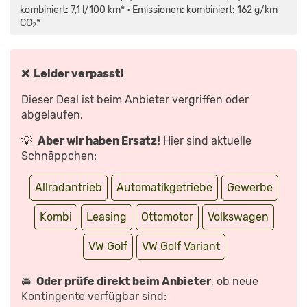
VON
kombiniert: 7,1 l/100 km* • Emissionen: kombiniert: 162 g/km
YOUTUBE
CO
*
ANZEIGEN
2
❌ Leider verpasst!
Dieser Deal ist beim Anbieter vergriffen oder
abgelaufen.
💡
Aber wir haben Ersatz!
Hier sind aktuelle
Schnäppchen:
Allradantrieb
Automatikgetriebe
Gewerbe
Kombi
Leasing
Ottomotor
Volkswagen
VW Golf
VW Golf Variant
🚘
Oder prüfe direkt beim Anbieter
, ob neue
Kontingente verfügbar sind: