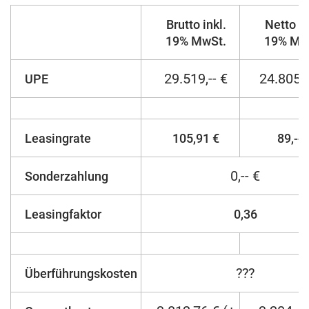
Brutto inkl.
Netto ex
19% MwSt.
19% Mw
29.519,-- €
24.805,
UPE
Leasingrate
105,91 €
89,-- 
0,-- €
Sonderzahlung
Leasingfaktor
0,36
???
Überführungskosten