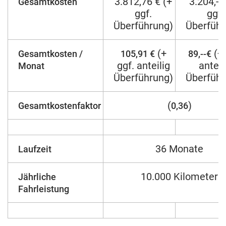
3.812,76 € (+
3.204,-- 
Gesamtkosten
ggf.
ggf.
Überführung)
Überführ
(+
(+ 
Gesamtkosten /
105,91 €
89,--€
ggf. anteilig
anteil
Monat
Überführung)
Überführ
(
)
Gesamtkostenfaktor
0,36
36 Monate
Laufzeit
10.000 Kilometer
Jährliche
Fahrleistung