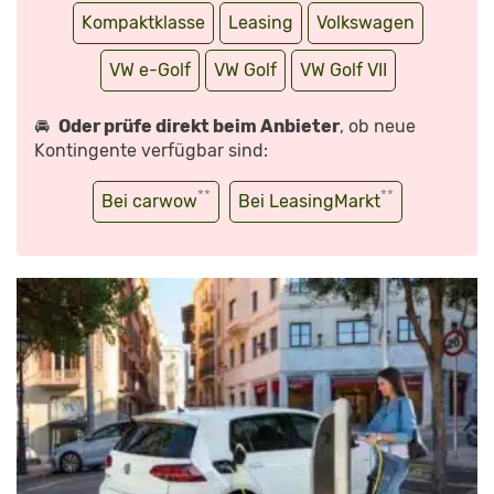
Kompaktklasse
Leasing
Volkswagen
VW e-Golf
VW Golf
VW Golf VII
🚘
Oder prüfe direkt beim Anbieter
, ob neue
Kontingente verfügbar sind:
**
**
Bei carwow
Bei LeasingMarkt