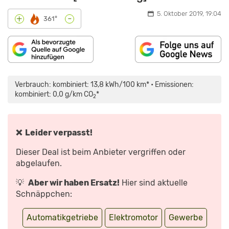
5. Oktober 2019, 19:04
-
+
361°
INHALT
„DER
VON
NEUE
MAPS.GOOGLE.DE
VW
Verbrauch: kombiniert: 13,8 kWh/100 km* • Emissionen:
ANZEIGEN
E-
GOLF:
kombiniert: 0,0 g/km CO
*
2
GEHT
DA
NOCH
MEHR?
–
REVIEW“
❌ Leider verpasst!
VON
YOUTUBE
ANZEIGEN
Dieser Deal ist beim Anbieter vergriffen oder
abgelaufen.
💡
Aber wir haben Ersatz!
Hier sind aktuelle
Schnäppchen:
Automatikgetriebe
Elektromotor
Gewerbe