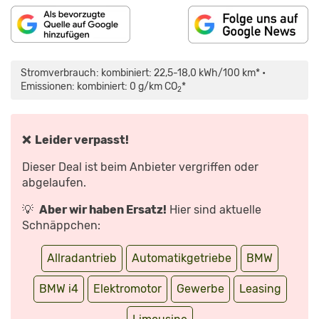
„BMW
I4
(2021)
Stromverbrauch: kombiniert: 22,5-18,0 kWh/100 km* •
|
ERSTER
Emissionen: kombiniert: 0 g/km CO
*
2
CHECK
IN
BMWS
NEUER
E-
LIMOUSINE
❌ Leider verpasst!
|
SITZPROBE
MIT
Dieser Deal ist beim Anbieter vergriffen oder
PETER
R.
abgelaufen.
FISCHER“
VON
YOUTUBE
💡
Aber wir haben Ersatz!
Hier sind aktuelle
ANZEIGEN
Schnäppchen:
Allradantrieb
Automatikgetriebe
BMW
BMW i4
Elektromotor
Gewerbe
Leasing