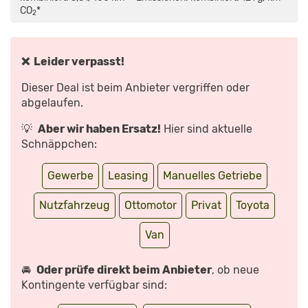
2020:
CO
*
FAMILIENKOMBI
2
IM
REVIEW,
TEST,
FAHRBERICHT“
VON
❌ Leider verpasst!
YOUTUBE
ANZEIGEN
Dieser Deal ist beim Anbieter vergriffen oder
abgelaufen.
💡
Aber wir haben Ersatz!
Hier sind aktuelle
Schnäppchen:
Gewerbe
Leasing
Manuelles Getriebe
Nutzfahrzeug
Ottomotor
Privat
Toyota
Van
🚘
Oder prüfe direkt beim Anbieter
, ob neue
Kontingente verfügbar sind: