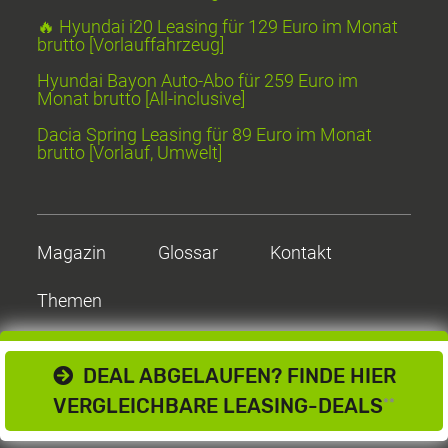
🔥 Hyundai i20 Leasing für 129 Euro im Monat
brutto [Vorlauffahrzeug]
Hyundai Bayon Auto-Abo für 259 Euro im
Monat brutto [All-inclusive]
Dacia Spring Leasing für 89 Euro im Monat
brutto [Vorlauf, Umwelt]
Magazin
Glossar
Kontakt
Themen
DEAL ABGELAUFEN? FINDE HIER
VERGLEICHBARE LEASING-DEALS
**