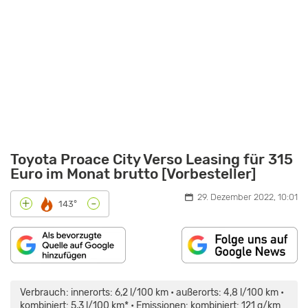
Toyota Proace City Verso Leasing für 315
Euro im Monat brutto [Vorbesteller]
29. Dezember 2022, 10:01
-
+
143°
„TOYOTA
PROACE
CITY
Verbrauch: innerorts: 6,2 l/100 km • außerorts: 4,8 l/100 km •
VERSO
LANGVERSION
kombiniert: 5,3 l/100 km* • Emissionen: kombiniert: 121 g/km