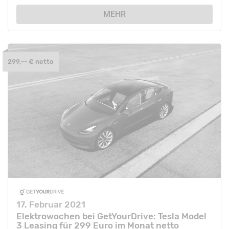
MEHR
299,-- € netto
17. Februar 2021
Elektrowochen bei GetYourDrive: Tesla Model
3 Leasing für 299 Euro im Monat netto