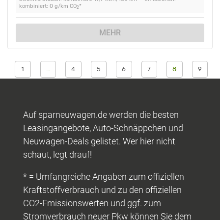
kombiniert: 0 g/km CO
*
2
MEHR
1
…
4
5
6
7
8
9
Auf sparneuwagen.de werden die besten
Leasingangebote, Auto-Schnäppchen und
Neuwagen-Deals gelistet. Wer hier nicht
schaut, legt drauf!
* = Umfangreiche Angaben zum offiziellen
Kraftstoffverbrauch und zu den offiziellen
CO2-Emissionswerten und ggf. zum
Stromverbrauch neuer Pkw können Sie dem