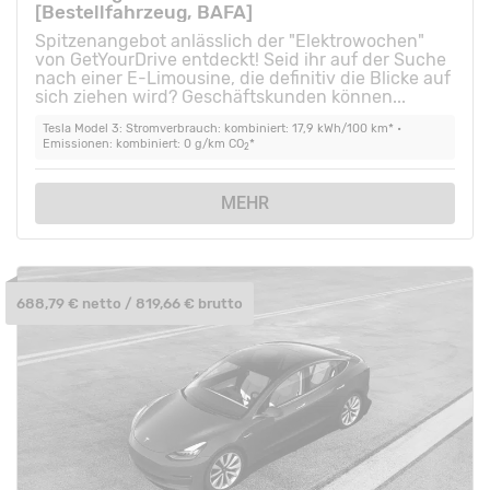
[Bestellfahrzeug, BAFA]
Spitzenangebot anlässlich der "Elektrowochen"
von GetYourDrive entdeckt! Seid ihr auf der Suche
nach einer E-Limousine, die definitiv die Blicke auf
sich ziehen wird? Geschäftskunden können...
Tesla Model 3: Stromverbrauch: kombiniert: 17,9 kWh/100 km* •
Emissionen: kombiniert: 0 g/km CO
*
2
MEHR
688,79 € netto / 819,66 € brutto