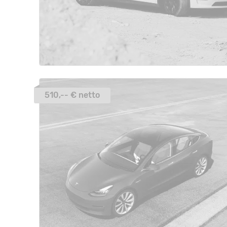
510,-- € netto