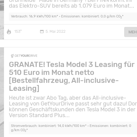
Grünheide "Made in Germany"! Bei FINN könnt ihr
das Elektro-SUV bereits ab 1.079 Euro im Monat...
Verbrauch: 16,9 kWh/100 km* • Emissionen: kombiniert: 0,0 g/km CO
*
2
153°
5. Mai 2022
MEH
GRANATE! Tesla Model 3 Leasing für
510 Euro im Monat netto
[Bestellfahrzeug, All-inclusive-
Leasing]
Heute ist zwar Abo Tag, aber das All-inclusive-
Leasing von GetYourDrive passt sehr gut dazu! Dor
können Geschäftskunden den Tesla Model 3 in der
Version Standard Plus...
Stromverbrauch: kombiniert: 14,0 kWh/100 km* • Emissionen: kombiniert: 0
g/km CO
*
2