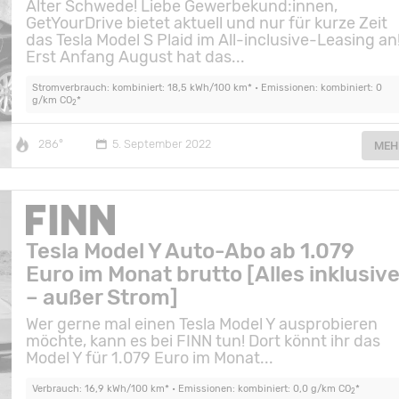
Alter Schwede! Liebe Gewerbekund:innen,
GetYourDrive bietet aktuell und nur für kurze Zeit
das Tesla Model S Plaid im All-inclusive-Leasing an
Erst Anfang August hat das...
Stromverbrauch: kombiniert: 18,5 kWh/100 km* • Emissionen: kombiniert: 0
g/km CO
*
2
286°
5. September 2022
MEH
Tesla Model Y Auto-Abo ab 1.079
Euro im Monat brutto [Alles inklusiv
– außer Strom]
Wer gerne mal einen Tesla Model Y ausprobieren
möchte, kann es bei FINN tun! Dort könnt ihr das
Model Y für 1.079 Euro im Monat...
Verbrauch: 16,9 kWh/100 km* • Emissionen: kombiniert: 0,0 g/km CO
*
2