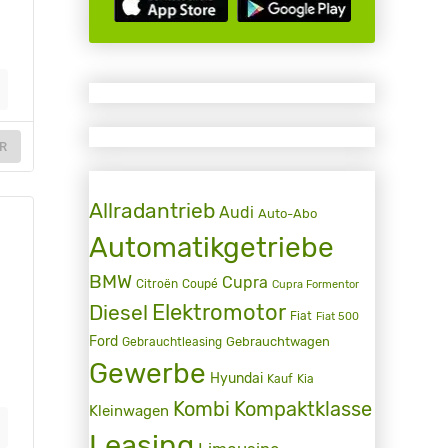
R
Allradantrieb
Audi
Auto-Abo
Automatikgetriebe
BMW
Cupra
Citroën
Coupé
Cupra Formentor
Elektromotor
Diesel
Fiat
Fiat 500
Ford
Gebrauchtwagen
Gebrauchtleasing
Gewerbe
Hyundai
Kauf
Kia
Kombi
Kompaktklasse
Kleinwagen
Leasing