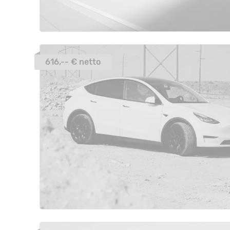
616,-- € netto