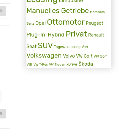
Limousine
Manuelles Getriebe
R
Mercedes-
Ottomotor
Opel
Peugeot
Benz
Privat
Plug-In-Hybrid
Renault
SUV
Seat
Tageszulassung
Van
Volkswagen
Volvo
VW Golf
VW Golf
Škoda
VIII
xDrive
VW T-Roc
VW Tiguan
R