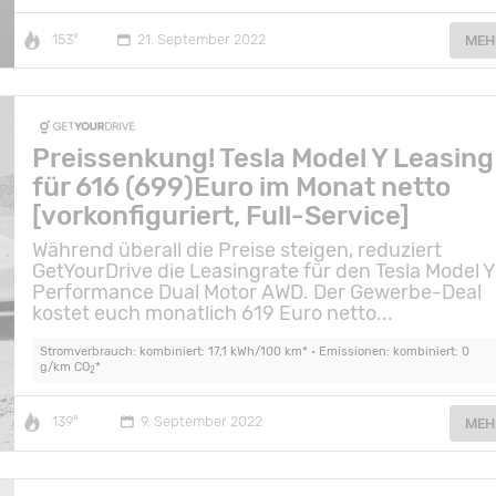
153°
21. September 2022
MEH
Preissenkung! Tesla Model Y Leasing
für 616 (699)Euro im Monat netto
[vorkonfiguriert, Full-Service]
Während überall die Preise steigen, reduziert
GetYourDrive die Leasingrate für den Tesla Model Y
Performance Dual Motor AWD. Der Gewerbe-Deal
kostet euch monatlich 619 Euro netto...
Stromverbrauch: kombiniert: 17,1 kWh/100 km* • Emissionen: kombiniert: 0
g/km CO
*
2
139°
9. September 2022
MEH