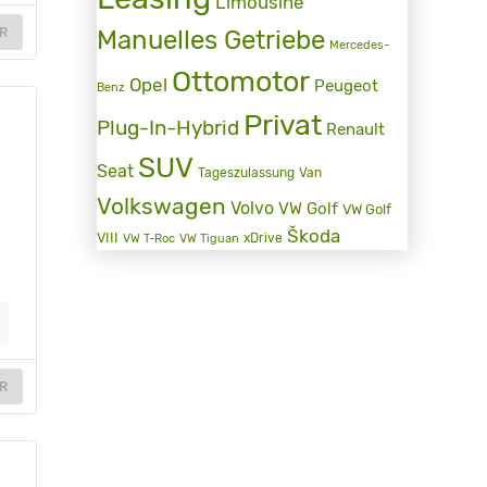
Limousine
R
Manuelles Getriebe
Mercedes-
Ottomotor
Opel
Peugeot
Benz
Privat
Plug-In-Hybrid
Renault
SUV
Seat
Tageszulassung
Van
Volkswagen
Volvo
VW Golf
VW Golf
Škoda
VIII
xDrive
VW T-Roc
VW Tiguan
R