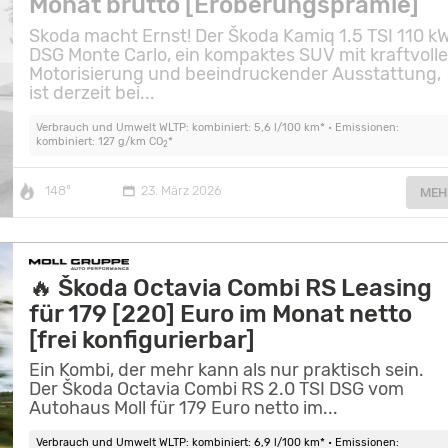
Monat brutto [Eroberungsprämie]
Skoda macht Ernst! Der Škoda Kamiq 1.5 TSI 110 k
DSG Monte Carlo, ein kompaktes SUV mit kraftvolle
Motorisierung und beeindruckender Ausstattung,
ist derzeit bei...
Verbrauch und Umwelt WLTP: kombiniert: 5,6 l/100 km* • Emissionen:
kombiniert: 127 g/km CO
*
2
148°
23. März 2026
MEH
🔥 Škoda Octavia Combi RS Leasing
für 179 [220] Euro im Monat netto
[frei konfigurierbar]
Ein Kombi, der mehr kann als nur praktisch sein.
Der Škoda Octavia Combi RS 2.0 TSI DSG vom
Autohaus Moll für 179 Euro netto im...
Verbrauch und Umwelt WLTP: kombiniert: 6,9 l/100 km* • Emissionen: