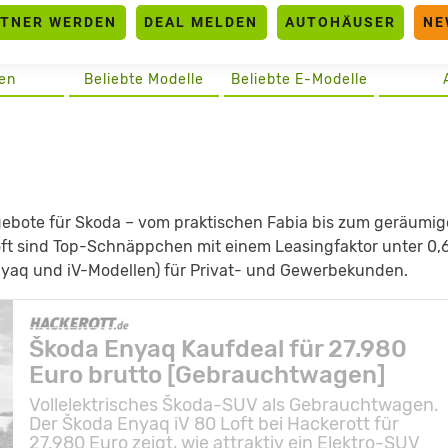
RTNER WERDEN
DEAL MELDEN
AUTOHÄUSER
NE
en
Beliebte Modelle
Beliebte E-Modelle
ngebote für Skoda – vom praktischen Fabia bis zum geräumi
 oft sind Top-Schnäppchen mit einem Leasingfaktor unter 0,
e Enyaq und iV-Modellen) für Privat- und Gewerbekunden.
Škoda Enyaq Kaufdeal für 27.980
Euro brutto [Gebrauchtwagen]
Vollelektrisches Škoda-SUV als Gebrauchtwagen.
Der Škoda Enyaq iV 80 Loft bei Hackerott für
27.980 Euro zeigt, wie attraktiv ein Elektro-SUV