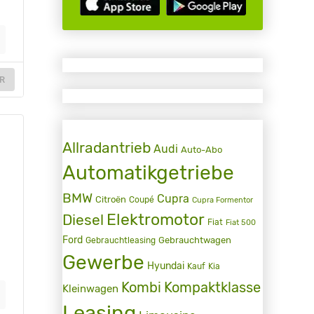
R
Allradantrieb
Audi
Auto-Abo
Automatikgetriebe
BMW
Cupra
Citroën
Coupé
Cupra Formentor
Elektromotor
Diesel
Fiat
Fiat 500
Ford
Gebrauchtwagen
Gebrauchtleasing
Gewerbe
Hyundai
Kauf
Kia
Kombi
Kompaktklasse
Kleinwagen
Leasing