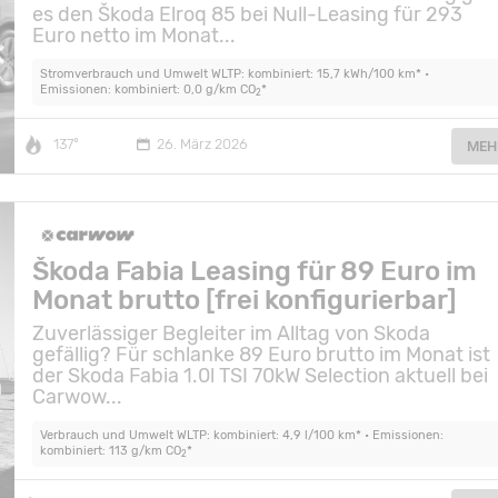
es den Škoda Elroq 85 bei Null-Leasing für 293
Euro netto im Monat...
Stromverbrauch und Umwelt WLTP: kombiniert: 15,7 kWh/100 km* •
Emissionen: kombiniert: 0,0 g/km CO
*
2
137°
26. März 2026
MEH
Škoda Fabia Leasing für 89 Euro im
Monat brutto [frei konfigurierbar]
Zuverlässiger Begleiter im Alltag von Skoda
gefällig? Für schlanke 89 Euro brutto im Monat ist
der Skoda Fabia 1.0l TSI 70kW Selection aktuell bei
Carwow...
Verbrauch und Umwelt WLTP: kombiniert: 4,9 l/100 km* • Emissionen:
kombiniert: 113 g/km CO
*
2