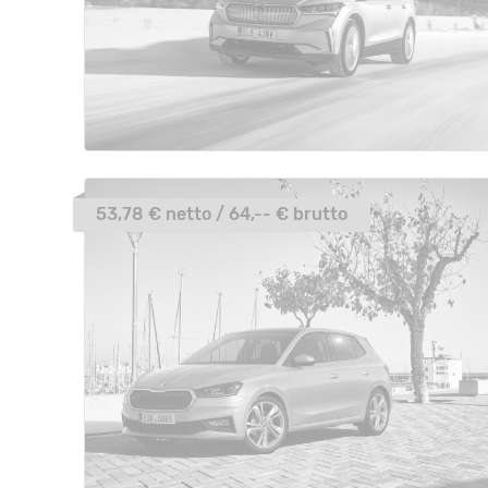
53,78 € netto / 64,-- € brutto