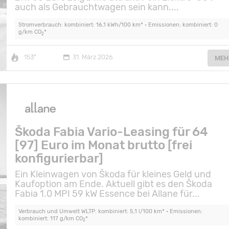
auch als Gebrauchtwagen sein kann....
Stromverbrauch: kombiniert: 16,1 kWh/100 km* • Emissionen: kombiniert: 0
g/km CO
*
2
153°
31. März 2026
MEH
Škoda Fabia Vario-Leasing für 64
[97] Euro im Monat brutto [frei
konfigurierbar]
Ein Kleinwagen von Škoda für kleines Geld und
Kaufoption am Ende. Aktuell gibt es den Škoda
Fabia 1.0 MPI 59 kW Essence bei Allane für...
Verbrauch und Umwelt WLTP: kombiniert: 5,1 l/100 km* • Emissionen:
kombiniert: 117 g/km CO
*
2