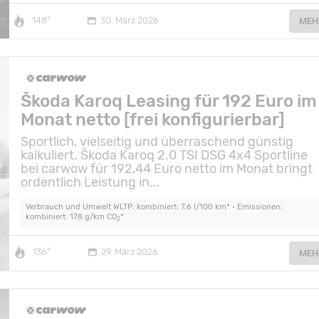
148°
30. März 2026
MEH
Škoda Karoq Leasing für 192 Euro im
Monat netto [frei konfigurierbar]
Sportlich, vielseitig und überraschend günstig
kalkuliert. Škoda Karoq 2.0 TSI DSG 4x4 Sportline
bei carwow für 192,44 Euro netto im Monat bringt
ordentlich Leistung in...
Verbrauch und Umwelt WLTP: kombiniert: 7,6 l/100 km* • Emissionen:
kombiniert: 178 g/km CO
*
2
136°
29. März 2026
MEH