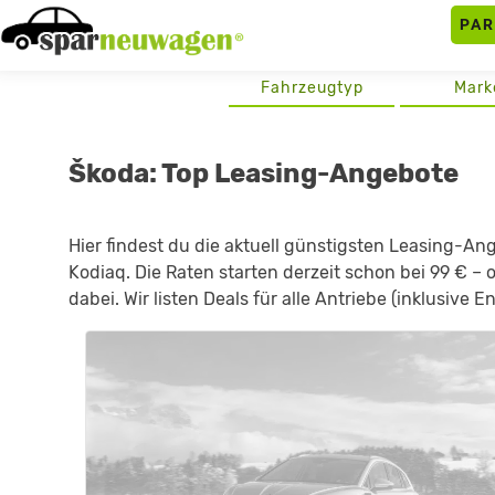
Skip
PA
to
content
Fahrzeugtyp
Mark
Škoda: Top Leasing-Angebote
Hier findest du die aktuell günstigsten Leasing-A
Kodiaq. Die Raten starten derzeit schon bei 99 € –
dabei. Wir listen Deals für alle Antriebe (inklusiv