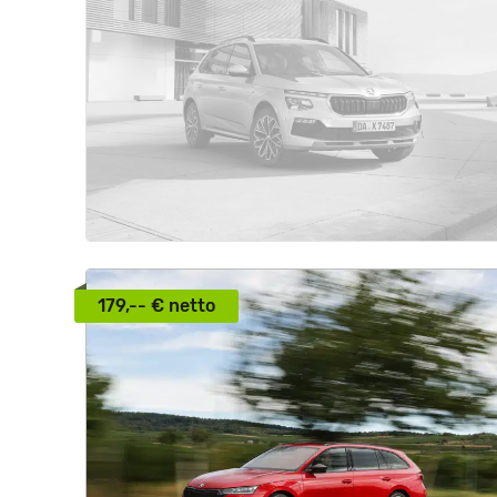
179,-- € netto