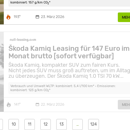
kombiniert: 157 g/km CO
*
2
193°
23. März 2026
MEH
Škoda Kamiq Leasing für 147 Euro im
Monat brutto [sofort verfügbar]
Škoda Kamiq, kompakter SUV zum fairen Kurs.
Nicht jedes SUV muss groß auftreten, um im Allta
zu überzeugen. Der Škoda Kamiq 1.0 TSI 70 kW...
Verbrauch und Umwelt WLTP: kombiniert: 5,4 l/100 km* • Emissionen:
kombiniert: 123 g/km CO
*
2
141°
22. März 2026
MEH
10
11
12
13
…
124