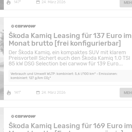
147°
24. März 2026
MEH
Škoda Kamiq Leasing für 137 Euro im
Monat brutto [frei konfigurierbar]
Der Škoda Kamiq, ein kompaktes SUV mit klarem
Preisvorteil! Sichert euch den Škoda Kamiq 1.0 TSI
85 kW DSG Selection bei carwow für 139 Euro...
Verbrauch und Umwelt WLTP: kombiniert: 5,6 l/100 km* • Emissionen:
kombiniert: 127 g/km CO
*
2
141°
24. März 2026
MEH
Škoda Kamiq Leasing für 169 Euro i