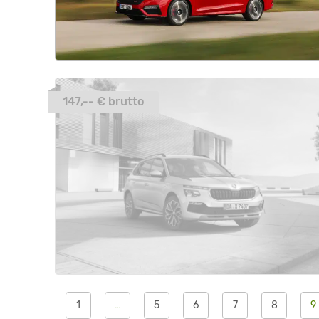
147,-- € brutto
1
…
5
6
7
8
9