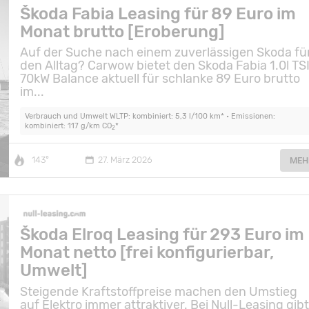
Škoda Fabia Leasing für 89 Euro im
Monat brutto [Eroberung]
Auf der Suche nach einem zuverlässigen Skoda fü
den Alltag? Carwow bietet den Skoda Fabia 1.0l TS
70kW Balance aktuell für schlanke 89 Euro brutto
im...
Verbrauch und Umwelt WLTP: kombiniert: 5,3 l/100 km* • Emissionen:
kombiniert: 117 g/km CO
*
2
143°
27. März 2026
MEH
Škoda Elroq Leasing für 293 Euro im
Monat netto [frei konfigurierbar,
Umwelt]
Steigende Kraftstoffpreise machen den Umstieg
auf Elektro immer attraktiver. Bei Null-Leasing gib