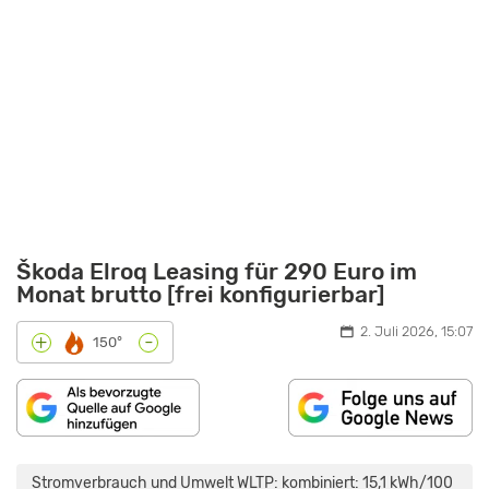
Škoda Elroq Leasing für 290 Euro im
Monat brutto [frei konfigurierbar]
2. Juli 2026, 15:07
-
+
150°
„ELEKTRISCHES
KOMPAKT
SUV:
Stromverbrauch und Umwelt WLTP: kombiniert: 15,1 kWh/100
SKODA