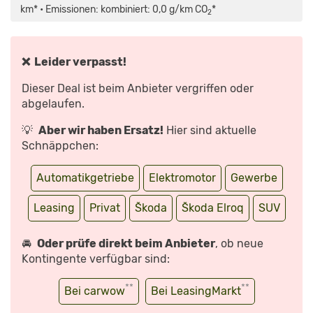
ELROQ
km* • Emissionen: kombiniert: 0,0 g/km CO
*
2
85
IM
FAHRBERICHT
|
ADAC“
VON
❌ Leider verpasst!
YOUTUBE
ANZEIGEN
Dieser Deal ist beim Anbieter vergriffen oder
abgelaufen.
💡
Aber wir haben Ersatz!
Hier sind aktuelle
Schnäppchen:
Automatikgetriebe
Elektromotor
Gewerbe
Leasing
Privat
Škoda
Škoda Elroq
SUV
🚘
Oder prüfe direkt beim Anbieter
, ob neue
Kontingente verfügbar sind:
**
**
Bei carwow
Bei LeasingMarkt