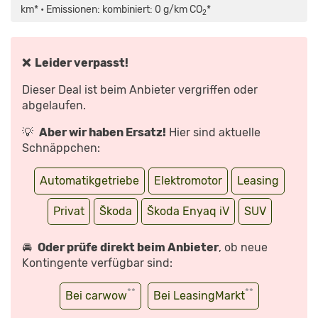
MEHR
km* • Emissionen: kombiniert: 0 g/km CO
*
2
LEISTUNG
UND
REICHWEITE
FÜRS
E-
SUV
❌ Leider verpasst!
|
VORSTELLUNG
MIT
Dieser Deal ist beim Anbieter vergriffen oder
JAN
GÖTZE“
abgelaufen.
VON
YOUTUBE
ANZEIGEN
💡
Aber wir haben Ersatz!
Hier sind aktuelle
Schnäppchen:
Automatikgetriebe
Elektromotor
Leasing
Privat
Škoda
Škoda Enyaq iV
SUV
🚘
Oder prüfe direkt beim Anbieter
, ob neue
Kontingente verfügbar sind:
**
**
Bei carwow
Bei LeasingMarkt