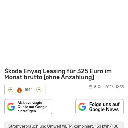
Škoda Enyaq Leasing für 325 Euro im
Monat brutto [ohne Anzahlung]
8. Juli 2026, 12:35
-
+
186°
„SKODA
ENYAQ
(2024)
Stromverbrauch und Umwelt WLTP: kombiniert: 15,1 kWh/100
|