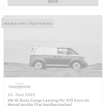
MEHR
262,66 € netto / 312,57 € brutto
22. Juni 2025
VW ID.Buzz Cargo Leasing für 313 Euro im
Monat brutto [frei konfigurierbar]