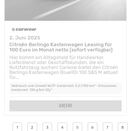
2. Juni 2025
Citroën Berlingo Kastenwagen Leasing für
100 Euro im Monat netto [sofort verfügbar]
Hier kommt ein Alltagsheld für Handwerker,
Lieferdienst oder Geschäftskunden, die ein
Nutzfahrzeug suchen! Carwow bietet den Citroën
Berlingo Kastenwagen BlueHDi 100 S&S M aktuell
für...
Verbrauch und Umwelt WLTP: kombiniert: 5,2 l/100 km* • Emissionen:
kombiniert: 136 g/km CO
*
2
MEHR
1
2
3
4
5
6
7
8